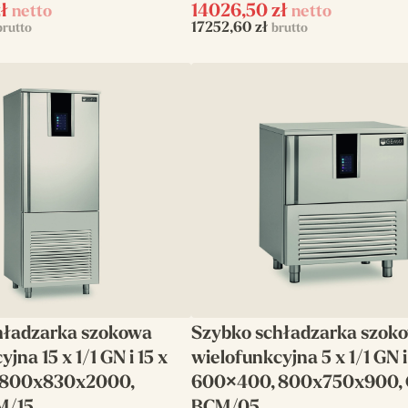
ł
14026,50
zł
netto
netto
17252,60
zł
brutto
brutto
hładzarka szokowa
Szybko schładzarka szok
jna 15 x 1/1 GN i 15 x
wielofunkcyjna 5 x 1/1 GN i
 800x830x2000,
600×400, 800x750x900