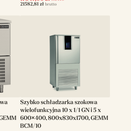
21582,81
zł
brutto
owa
Szybko schładzarka szokowa
wielofunkcyjna 10 x 1/1 GN i 5 x
 GEMM
600×400, 800x830x1700, GEMM
BCM/10