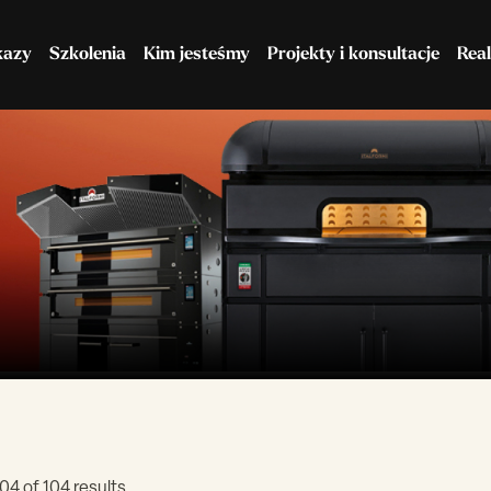
kazy
Szkolenia
Kim jesteśmy
Projekty i konsultacje
Real
Maszyny do ciasta
Chłodnictwo
4 of 104 results