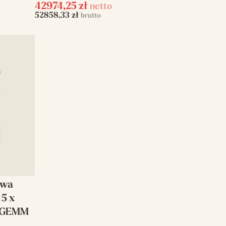
42974,25
zł
netto
52858,33
zł
brutto
owa
 5 x
, GEMM