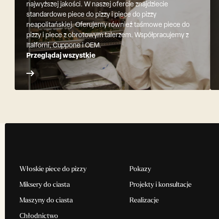
najwyższej jakości. W naszej ofercie znajdziecie
standardowe piece do pizzy i piece do pizzy
neapolitańskiej. Oferujemy również taśmowe piece do
pizzy i piece z obrotowym talerzem. Współpracujemy z
Italforni, Cuppone i OEM.
Przeglądaj wszystkie
Włoskie piece do pizzy
Pokazy
Miksery do ciasta
Projekty i konsultacje
Maszyny do ciasta
Realizacje
Chłodnictwo