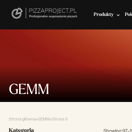
Produkty
Po
Włoskie piece do pizzy
Miksery do ciasta
GEMM
Strona główna
»
GEMM
»
Strona 9
Kategoria
Showing 97–10