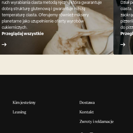
ruch wyrabiania ciasta metodą ręczną która gwarantuje
Dział 
dobrą strukturę glutenową i gwarantuje niższą
ciasta.
temperaturę ciasta. Oferujemy również miksery
zaokrą
planetarne jako uzupełnienie oferty wyrobów
pizzer
cukierniczych.
do piz
Przeglądaj wszystkie
Przeg
Kim jesteśmy
Dostawa
Leasing
Kontakt
Zwroty i reklamacje