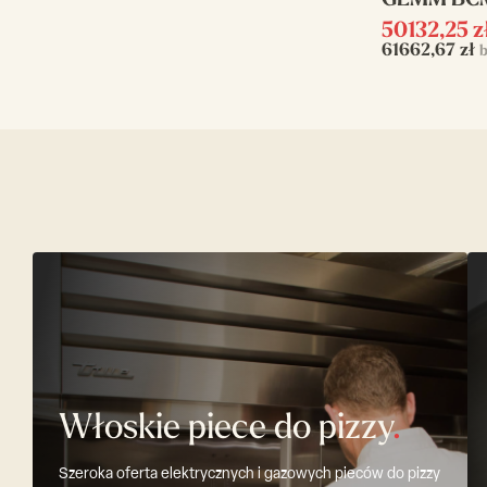
GEMM BC
50132,25
z
61662,67
zł
b
Włoskie piece do pizzy
.
Szeroka oferta elektrycznych i gazowych pieców do pizzy