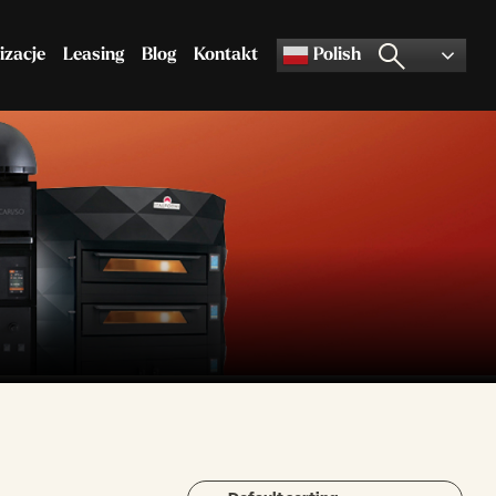
izacje
Leasing
Blog
Kontakt
Polish
Akcesoria do pizzy
Pozostały asortyment