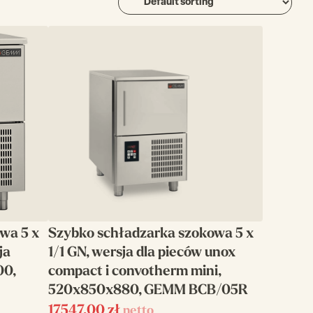
wa 5 x
Szybko schładzarka szokowa 5 x
ja
1/1 GN, wersja dla pieców unox
00,
compact i convotherm mini,
520x850x880, GEMM BCB/05R
17547,00
zł
netto