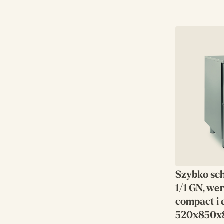
Szybko sc
1/1 GN, we
compact i 
520x850x