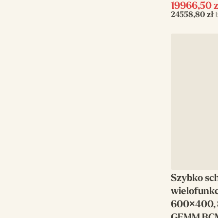
19966,50
z
24558,80
zł
Szybko sc
wielofunkcy
600×400,