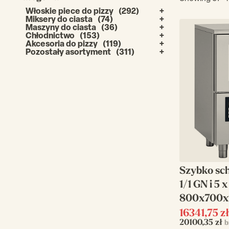
Włoskie piece do pizzy
(292)
Miksery do ciasta
(74)
Maszyny do ciasta
(36)
Chłodnictwo
(153)
Akcesoria do pizzy
(119)
Pozostały asortyment
(311)
Szybko sc
1/1 GN i 5
800x700x
16341,75
z
20100,35
zł
b