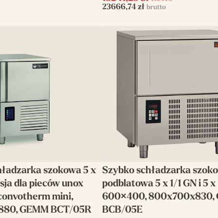
23666,74
zł
brutto
hładzarka szokowa 5 x
Szybko schładzarka szok
rsja dla pieców unox
podblatowa 5 x 1/1 GN i 5 x
convotherm mini,
600×400, 800x700x830,
880, GEMM BCT/05R
BCB/05E