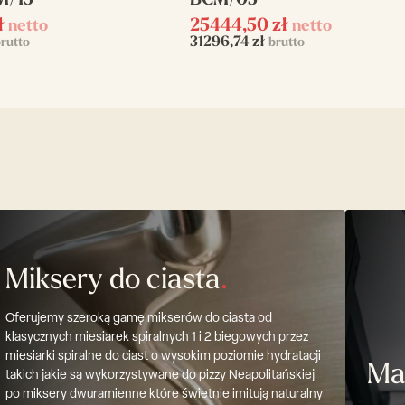
M/15
BCM/05
ł
25444,50
zł
netto
netto
31296,74
zł
rutto
brutto
Miksery do ciasta
.
Oferujemy szeroką gamę mikserów do ciasta od
klasycznych miesiarek spiralnych 1 i 2 biegowych przez
miesiarki spiralne do ciast o wysokim poziomie hydratacji
Ma
takich jakie są wykorzystywane do pizzy Neapolitańskiej
po miksery dwuramienne które świetnie imitują naturalny