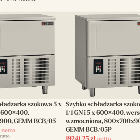
hładzarka szokowa 5 x
Szybko schładzarka szoko
 x 600×400,
1/1 GN i 5 x 600×400, wers
900, GEMM BCB/05
wzmocniona, 800x700x9
GEMM BCB/05P
ł
netto
rutto
19241,25
zł
netto