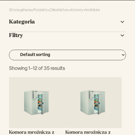
Strona główna
»
Produkty
»
Chłodnictwo
»
Komory mroźnicze
Kategoria
Filtry
Showing 1–12 of 35 results
Komora mroźnicza z
Komora mroźnicza z