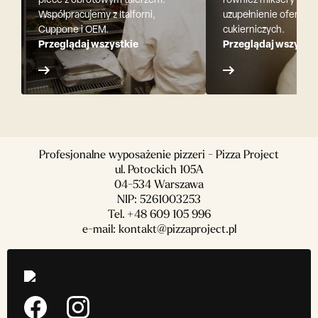
piece z obrotowym talerzem.
również miksery plan
Współpracujemy z Italforni,
uzupełnienie oferty 
Cuppone i OEM.
cukierniczych.
Przeglądaj wszystkie
Przeglądaj wszystki
Profesjonalne wyposażenie pizzeri - Pizza Project
ul. Potockich 105A
04-534 Warszawa
NIP: 5261003253
Tel.
+48 609 105 996
e-mail:
kontakt@pizzaproject.pl