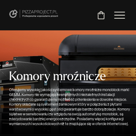
Włoskie
Miksery
Maszyny
Chłodnictwo
Akcesoria
Pozostały
piece
do
do
do
asortyment
do
ciasta
ciasta
pizzy
Komory mroźnicze
pizzy
Oferujemy wysokiej jakości systemowe komory mroźnicze monoblock marki
GEMM. Komory nie wymagają zewnętrznych i niezależnych instalacji
chłodniczych co gwarantujemy możliwość przeniesienia w dowolne miejsce.
Komory składane są systemem zamkowym który w połączeniu z płytami
warstwowymi o wysokiej gęstości gwarantuje bardzo dobrą izolacje. Komory
są łatwe w serwisowaniu i ze względu na swoją automatykę monoblok, są
zdecydowanie bardziej energooszczędne. Posiadamy więcej konfiguracji
wymiarowych i wysokościowych niż te znajdujące się w ofercie internetowej.