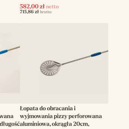
582,00
zł
netto
715,86
zł
brutto
Łopata do obracania i
owana
wyjmowania pizzy perforowana
 długość
aluminiowa, okrągła 20cm,