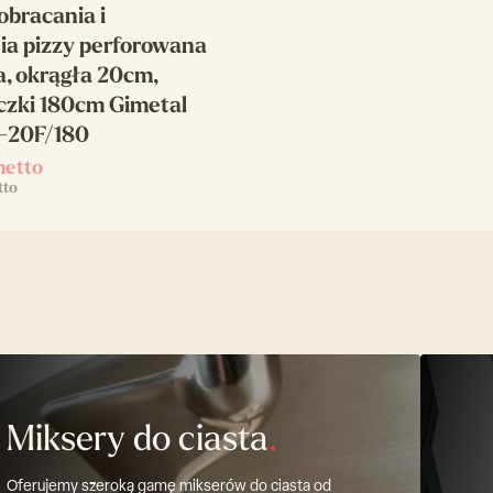
obracania i
a pizzy perforowana
, okrągła 20cm,
czki 180cm Gimetal
V-20F/180
netto
tto
Miksery do ciasta
.
Oferujemy szeroką gamę mikserów do ciasta od