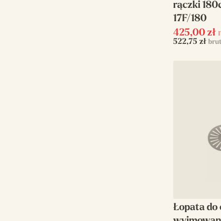
rączki 180
17F/180
425,00
zł
522,75
zł
bru
Łopata do 