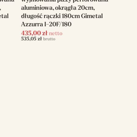
owana
wyjmowania pizzy perforowana
,
aluminiowa, okrągła 20cm,
tal
długość rączki 180cm Gimetal
Azzurra I-20F/180
435,00
zł
netto
535,05
zł
brutto