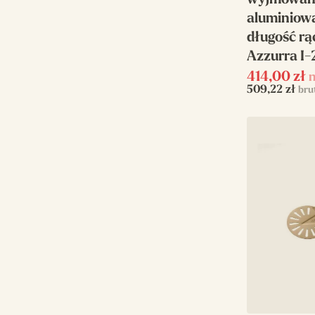
wyjmowani
aluminiowa
długość rą
Azzurra I-
414,00
zł
n
509,22
zł
bru