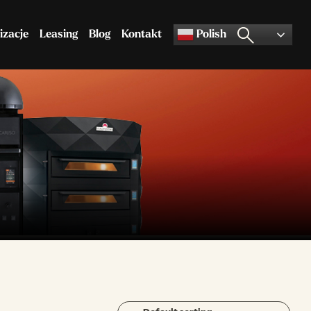
izacje
Leasing
Blog
Kontakt
Polish
Akcesoria do pizzy
Pozostały asortyment