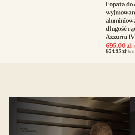
Łopata do 
wyjmowani
aluminiowa
długość rą
Azzurra I
695,00
zł
854,85
zł
bru