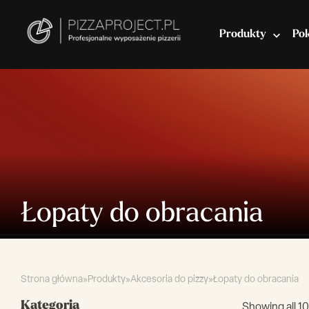
Produkty
Po
Włoskie piece do pizzy
Miksery do ciasta
Łopaty do obracania
Strona główna
»
Produkty
»
Akcesoria do pizzy
»
Łopaty do obracania
Kategoria
Showing all 10