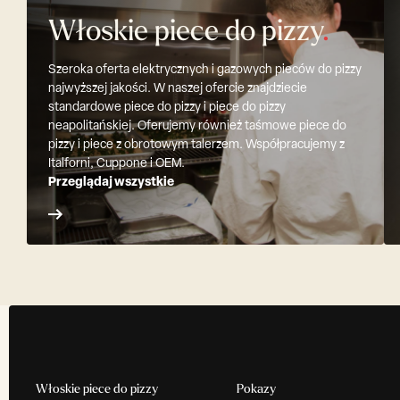
Włoskie piece do pizzy
.
Szeroka oferta elektrycznych i gazowych pieców do pizzy
najwyższej jakości. W naszej ofercie znajdziecie
standardowe piece do pizzy i piece do pizzy
neapolitańskiej. Oferujemy również taśmowe piece do
pizzy i piece z obrotowym talerzem. Współpracujemy z
Italforni, Cuppone i OEM.
Przeglądaj wszystkie
Włoskie piece do pizzy
Pokazy