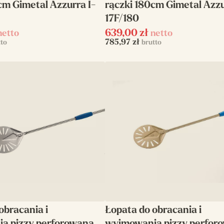
cm Gimetal Azzurra I-
rączki 180cm Gimetal Azzu
17F/180
639,00
zł
netto
netto
785,97
zł
tto
brutto
obracania i
Łopata do obracania i