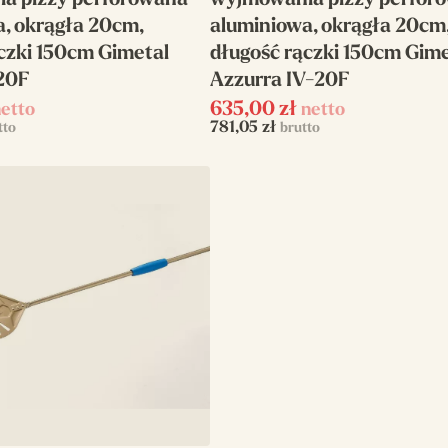
a pizzy perforowana
wyjmowania pizzy perfor
, okrągła 20cm,
aluminiowa, okrągła 20cm
czki 150cm Gimetal
długość rączki 150cm Gime
20F
Azzurra IV-20F
635,00
zł
etto
netto
781,05
zł
tto
brutto