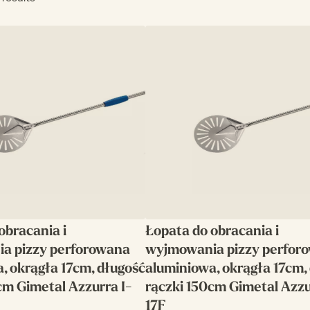
obracania i
Łopata do obracania i
a pizzy perforowana
wyjmowania pizzy perfor
, okrągła 17cm, długość
aluminiowa, okrągła 17cm,
cm Gimetal Azzurra I-
rączki 150cm Gimetal Azzu
17F