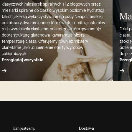
klasycznych miesiarek spiralnych 1 i 2 biegowych przez
miesiarki spiralne do ciast o wysokim poziomie hydratacji
Ma
takich jakie są wykorzystywane do pizzy Neapolitańskiej
po miksery dwuramienne które świetnie imitują naturalny
ruch wyrabiania ciasta metodą ręczną która gwarantuje
Dział 
dobrą strukturę glutenową i gwarantuje niższą
ciasta.
temperaturę ciasta. Oferujemy również miksery
zaokrą
planetarne jako uzupełnienie oferty wyrobów
pizzer
cukierniczych.
do piz
Przeglądaj wszystkie
Przeg
Kim jesteśmy
Dostawa