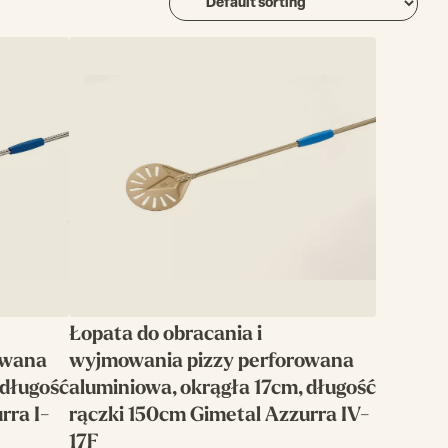
Łopata do obracania i
owana
wyjmowania pizzy perforowana
 długość
aluminiowa, okrągła 17cm, długość
rra I-
rączki 150cm Gimetal Azzurra IV-
17F