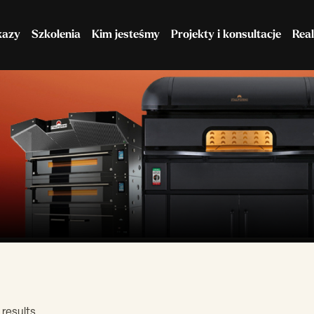
kazy
Szkolenia
Kim jesteśmy
Projekty i konsultacje
Real
Maszyny do ciasta
Chłodnictwo
 results