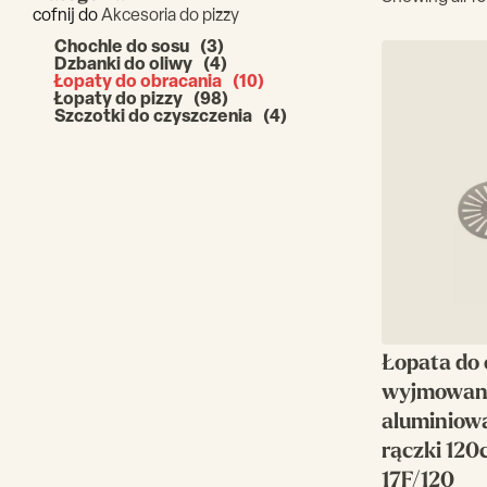
cofnij do
Akcesoria do pizzy
Chochle do sosu
(3)
Dzbanki do oliwy
(4)
Łopaty do obracania
(10)
Łopaty do pizzy
(98)
Szczotki do czyszczenia
(4)
Łopata do 
wyjmowani
aluminiowa
rączki 120
17F/120