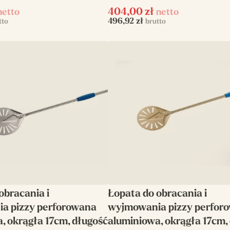
404,00
zł
netto
netto
496,92
zł
tto
brutto
obracania i
Łopata do obracania i
a pizzy perforowana
wyjmowania pizzy perfor
, okrągła 17cm, długość
aluminiowa, okrągła 17cm,