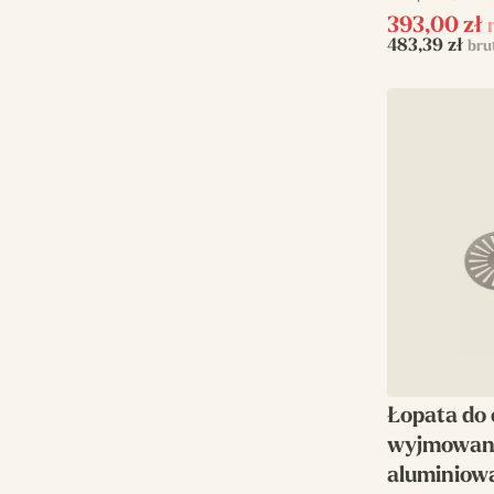
393,00
zł
483,39
zł
bru
Łopata do 
wyjmowani
aluminiowa