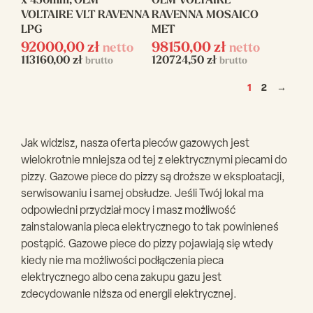
x 450mm, OEM
OEM VOLTAIRE
VOLTAIRE VLT RAVENNA
RAVENNA MOSAICO
LPG
MET
92000,00
zł
98150,00
zł
netto
netto
113160,00
zł
120724,50
zł
brutto
brutto
1
2
→
Jak widzisz, nasza oferta pieców gazowych jest
wielokrotnie mniejsza od tej z elektrycznymi piecami do
pizzy. Gazowe piece do pizzy są droższe w eksploatacji,
serwisowaniu i samej obsłudze. Jeśli Twój lokal ma
odpowiedni przydział mocy i masz możliwość
zainstalowania pieca elektrycznego to tak powinieneś
postąpić. Gazowe piece do pizzy pojawiają się wtedy
kiedy nie ma możliwości podłączenia pieca
elektrycznego albo cena zakupu gazu jest
zdecydowanie niższa od energii elektrycznej.