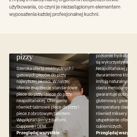
z myślą o maksymalnej ergonomii i bezpieczeństwie
użytkowania, co czyni je niezastąpionym elementem
Miksery do c
wyposażenia każdej profesjonalnej kuchni.
Oferujemy szeroką g
mikserów do ciasta o
klasycznych miesiarek
i 2 biegowych przez m
Włoskie piece do
spiralne do ciast o w
pizzy
.
poziomie hydratacji ta
są wykorzystywane do
Szeroka oferta elektrycznych i
Neapolitańskiej po m
gazowych pieców do pizzy
dwuramienne które ś
najwyższej jakości. W naszej
imitują naturalny ruch
ofercie znajdziecie standardowe
ciasta metodą ręczną
piece do pizzy i piece do pizzy
gwarantuje dobrą str
neapolitańskiej. Oferujemy
glutenową i gwarantuj
również taśmowe piece do pizzy i
temperaturę ciasta. 
piece z obrotowym talerzem.
również miksery plan
Współpracujemy z Italforni,
uzupełnienie oferty 
Cuppone i OEM.
cukierniczych.
Przeglądaj wszystkie
Przeglądaj wszystki