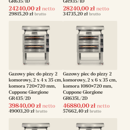
GR635/1D
GR935/1D
24240,00
zł
28240,00
zł
netto
netto
29815,20
zł
34735,20
zł
brutto
brutto
Gazowy piec do pizzy 2
Gazowy piec do pizzy 2
komorowy, 2 x 4 x 35 cm,
komorowy, 2 x 6 x 35 cm,
komora 720×720 mm,
komora 1080×720 mm,
Cuppone Giorgione
Cuppone Giorgione
GR435/2D
GR635L/2D
39840,00
zł
46880,00
zł
netto
netto
49003,20
zł
57662,40
zł
brutto
brutto