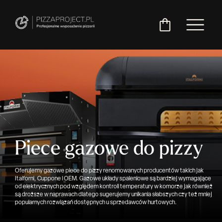
Włoskie
Miksery
Maszyny
Chłodnictwo
Akcesoria
Pozostały
piece
do
do
do
asortyment
do
ciasta
ciasta
pizzy
pizzy
Piece gazowe do pizzy
Oferujemy gazowe piece do pizzy renomowanych producentów takich jak
Italforni, Cuppone i OEM. Gazowe układy spaleniowe są bardziej wymagające
od elektrycznych pod względem kontroli temperatury w komorze jak również
są droższe w naprawach dlatego sugerujemy unikania słabszych czy też mniej
popularnych rozwiązań dostępnych u sprzedawców hurtowych.