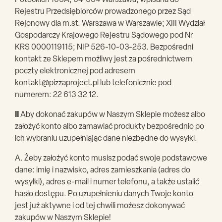
Potockich 105A, 04-534 Warszawa, wpisana do
Rejestru Przedsiębiorców prowadzonego przez Sąd
Rejonowy dla m.st. Warszawa w Warszawie; XIII Wydział
Gospodarczy Krajowego Rejestru Sądowego pod Nr
KRS 0000119115; NIP 526-10-03-253. Bezpośredni
kontakt ze Sklepem możliwy jest za pośrednictwem
poczty elektronicznej pod adresem
kontakt@pizzaproject.pl
lub telefonicznie pod
numerem: 22 613 32 12.
II
Aby dokonać zakupów w Naszym Sklepie możesz albo
założyć konto albo zamawiać produkty bezpośrednio po
ich wybraniu uzupełniając dane niezbędne do wysyłki.
A. Żeby założyć konto musisz podać swoje podstawowe
dane: imię i nazwisko, adres zamieszkania (adres do
wysyłki), adres e-mail i numer telefonu, a także ustalić
hasło dostępu. Po uzupełnieniu danych Twoje konto
jest już aktywne i od tej chwili możesz dokonywać
zakupów w Naszym Sklepie!