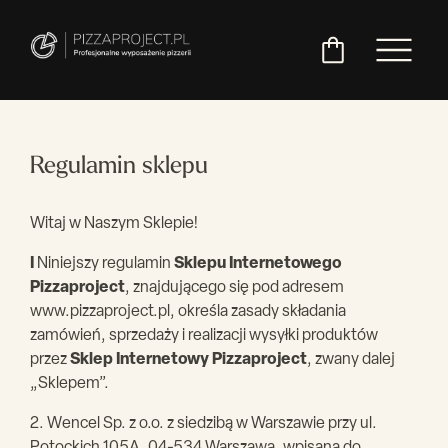
Regulamin sklepu
Włoskie
Miksery
Maszyny
Chłodnictwo
Akcesoria
Pozostały
piece
do
do
do
asortyment
Witaj w Naszym Sklepie!
do
ciasta
ciasta
pizzy
pizzy
I
Niniejszy regulamin
Sklepu Internetowego
Pizzaproject
, znajdującego się pod adresem
www.pizzaproject.pl, określa zasady składania
zamówień, sprzedaży i realizacji wysyłki produktów
przez
Sklep Internetowy Pizzaproject
, zwany dalej
„Sklepem”.
2. Wencel Sp. z o.o. z siedzibą w Warszawie przy ul.