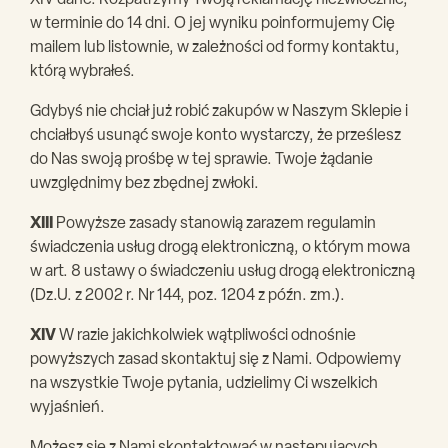
XIV dane. Rozpatrzymy Twoją reklamację niezwłocznie,
w terminie do 14 dni. O jej wyniku poinformujemy Cię
mailem lub listownie, w zależności od formy kontaktu,
którą wybrałeś.
Gdybyś nie chciał już robić zakupów w Naszym Sklepie i
chciałbyś usunąć swoje konto wystarczy, że prześlesz
do Nas swoją prośbę w tej sprawie. Twoje żądanie
uwzględnimy bez zbędnej zwłoki.
XIII
Powyższe zasady stanowią zarazem regulamin
świadczenia usług drogą elektroniczną, o którym mowa
w art. 8 ustawy o świadczeniu usług drogą elektroniczną
(Dz.U. z 2002 r. Nr 144, poz. 1204 z późn. zm.).
XIV
W razie jakichkolwiek wątpliwości odnośnie
powyższych zasad skontaktuj się z Nami. Odpowiemy
na wszystkie Twoje pytania, udzielimy Ci wszelkich
wyjaśnień.