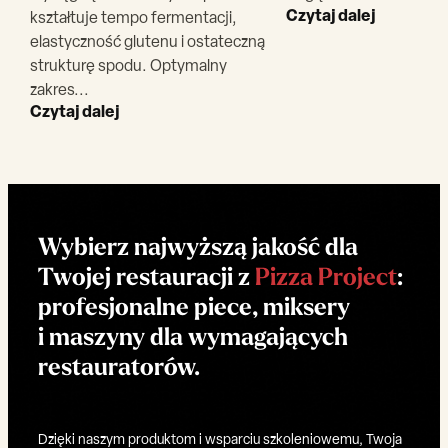
Czytaj dalej
kształtuje tempo fermentacji,
elastyczność glutenu i ostateczną
strukturę spodu. Optymalny
zakres...
Czytaj dalej
Wybierz najwyższą jakość dla
Twojej restauracji z
Pizza Project
:
profesjonalne piece, miksery
i maszyny dla wymagających
restauratorów.
Dzięki naszym produktom i wsparciu szkoleniowemu, Twoja