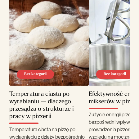
Bez kategorii
Bez kategorii
Temperatura ciasta po
Efektywność ener
wyrabianiu — dlaczego
mikserów w pizzer
przesądza o strukturze i
Zużycie energii przez 
pracy w pizzerii
bezpośredni wpływ na 
Temperatura ciasta na pizzę po
prowadzenia pizzerii – n
wyciągnięciu z dzieży bezpośrednio
względu na moc znamio