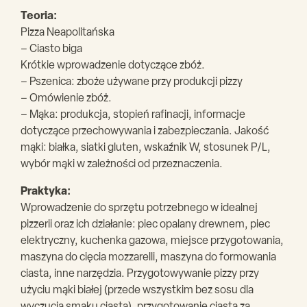
Teoria:
Pizza Neapolitańska
– Ciasto biga
Krótkie wprowadzenie dotyczące zbóż.
– Pszenica: zboże używane przy produkcji pizzy
– Omówienie zbóż.
– Mąka: produkcja, stopień rafinacji, informacje
dotyczące przechowywania i zabezpieczania. Jakość
mąki: białka, siatki gluten, wskaźnik W, stosunek P/L,
wybór mąki w zależności od przeznaczenia.
Praktyka:
Wprowadzenie do sprzętu potrzebnego w idealnej
pizzerii oraz ich działanie: piec opalany drewnem, piec
elektryczny, kuchenka gazowa, miejsce przygotowania,
maszyna do cięcia mozzarelli, maszyna do formowania
ciasta, inne narzędzia. Przygotowywanie pizzy przy
użyciu mąki białej (przede wszystkim bez sosu dla
wyczucia smaku ciasta). przygotowanie ciasta za