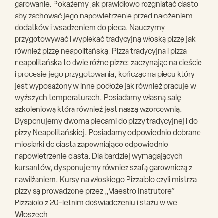
garowanie. Pokażemy jak prawidłowo rozgniatać ciasto
aby zachować jego napowietrzenie przed nałożeniem
dodatków i wsadzeniem do pieca. Nauczymy
przygotowywać i wypiekać tradycyjną włoską pizzę jak
również pizzę neapolitańską. Pizza tradycyjna i pizza
neapolitańska to dwie różne pizze: zaczynając na cieście
i procesie jego przygotowania, kończąc na piecu który
jest wyposażony w inne podłoże jak również pracuje w
wyższych temperaturach. Posiadamy własną salę
szkoleniową która również jest naszą wzorcownią.
Dysponujemy dwoma piecami do pizzy tradycyjnej i do
pizzy Neapolitańskiej. Posiadamy odpowiednio dobrane
miesiarki do ciasta zapewniające odpowiednie
napowietrzenie ciasta. Dla bardziej wymagających
kursantów, dysponujemy również szafą garowniczą z
nawilżaniem. Kursy na włoskiego Pizzaiolo czyli mistrza
pizzy są prowadzone przez „Maestro Instrutore”
Pizzaiolo z 20-letnim doświadczeniu i stażu w we
Włoszech