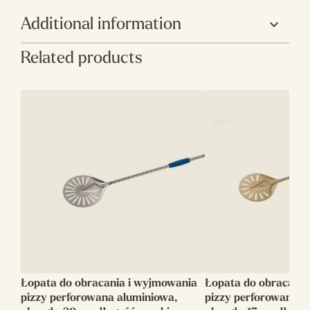
Additional information
Related products
Producent
Gimetal
Rozmiar
17
główki(cm)
Długość
180
rączki(cm)
Długość
198
całkowita(cm)
Rodzaj
Perforowana
Kształt
Okrągła
Łopata do obracania i wyjmowania
Łopata do obracania
Linia
Gold
pizzy perforowana aluminiowa,
pizzy perforowana a