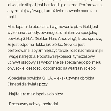
łatwiej się ślizga i jest bardziej higieniczna. Perforowana,
aby zmniejszyć wagę i umożliwić usuwanie nadmiaru
mąki.
Mała łopata do obracania i wyjmowania pizzy Gold jest
wykonana z anodyzowanego aluminium ze specjalną
powłoką G.H.A. (Golden Hard Anodizing), która sprawia,
że jest odporna i lekka jak piórko. Głowica jest
perforowana, aby zmniejszyć tarcie, ilość nadmiaru mąki
i wagę narzędzia. Podstawa rękojeści i tymczasowy
uchwyt ślizgowy są wykonane ze specjalnego polimeru
o wysokiej gęstości, odpornego na wstrząsy i ciepło.
-Specjalna powłoka G.H.A. – ekskluzywna obróbka
Gimetal dla świata pizzy
-Najlżejsza mała łopatka do pizzy
-Przesuwny uchwyt pośredni