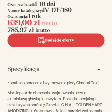
1-10 dni
Czas realizacji:
IV-17F/180
Numer katalogowy:
1 rok
Gwarancja:
639,00
zł
netto
785,97
zł
brutto
Dodaj do oferty
Specyfikacja
Łopata do obracania i wyjmowania pizzy Gimetal Gold
Mała łopata do obracania i wyjmowania pizzy z
aluminiową główką i uchwytem. Posiada specjalną i
ekskluzywną obróbkę Gimetal, G.H.A – GOLDEN HARD
ANODIZING, która sprawia, że jest bardziej wytrzymała,