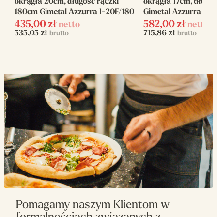
okrągła 20cm, długość rączki
okrągła 17cm, długo
180cm Gimetal Azzurra I-20F/180
Gimetal Azzurra IV-
435,00
zł
582,00
zł
netto
netto
535,05
zł
715,86
zł
brutto
brutto
Pomagamy naszym Klientom w