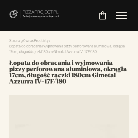
Strona główna
»
Produkty
»
Łopata do obracania i wyjmowania pizzy perforowana aluminiowa, okrągła
17cm, długość rączki 180cm Gimetal Azzurra IV-17F/180
Włoskie
Miksery
Maszyny
Chłodnictwo
Akcesoria
Pozostały
Łopata do obracania i wyjmowania
piece
do
do
do
asortyment
pizzy perforowana aluminiowa, okrągła
do
ciasta
ciasta
pizzy
17cm, długość rączki 180cm Gimetal
pizzy
Azzurra IV-17F/180