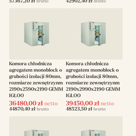
57367,20
zł
42902,40
zł
brutto
brutto
Komora chłodnicza
Komora chłodnicza
agregatem monoblock o
agregatem monoblock o
grubości izolacji 80mm,
grubości izolacji 80mm,
rozmiarze zewnętrzynm
rozmiarze zewnętrzynm
2190x2590x2190 GEMM
2190x2990x2190 GEMM
IGLOO
IGLOO
36480,00
zł
39450,00
zł
netto
netto
44870,40
zł
48523,50
zł
brutto
brutto