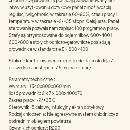
chłodniczo-garownicze posiadają zaawansowany lecz
łatwy w użytkowaniu dotykowy panel z możliwością
regulacji wilgotności w zakresie 60-90%, czasu pracy i
temperatury w zakresie -2/+35 stopni Celsjusza. Panel
sterowania pozwala nam zapisać 100 programów pracy.
Szafy są przystosowane do pojemników 600×400 i
600×800 a stoły chłodniczo-garownicze posiadają
prowadnice w standardzie EN 600×400
Stoły do kontrolowanego rozrostu ciasta posiadają 7
prowadnic z odstępem 7,5 cm na komorę.
Parametry techniczne :
Wymiary : 1540x800x860 mm
Ilość prowadnic: 2 x 7 x 600x400x70
Zakres pracy: -2/+35 C
Sterownik: 5 calowy, intuicyjny ekran dotykowy
Rodzaj chłodzenia: Nie agresywne system chłodniczy z
pośrednim obiegiem powietrza
Czynnik chłodniczy: R290