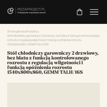
Strona główna
»
Produkty
»
Stół chłodniczy garowniczy 2 drzwiowy, bez blatu z funkcją kontrolowanego
rozrostu z regulacją wilgotności i funkcją opóźnienia rozrostu
1540x800x860, GEMM TALH/16S
Włoskie
Miksery
Maszyny
Chłodnictwo
Akcesoria
Pozostały
piece
do
do
do
asortyment
Stół chłodniczy garowniczy 2 drzwiowy,
do
ciasta
ciasta
pizzy
bez blatu z funkcją kontrolowanego
pizzy
rozrostu z regulacją wilgotności i
funkcją opóźnienia rozrostu
1540x800x860, GEMM TALH/16S