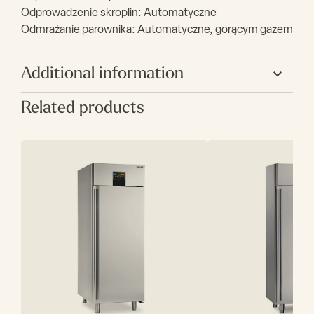
Odprowadzenie skroplin: Automatyczne
Odmrażanie parownika: Automatyczne, gorącym gazem
Additional information
Related products
Producent
GEMM
Szerokość (mm)
1540
Głębokość (mm)
800
Wysokość (mm)
860
Ilość drzwi
2
Blat
Brak
Zakres
-2/+35
temperatur (C)