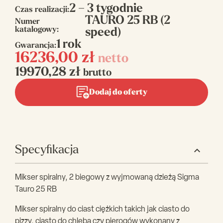
2 – 3 tygodnie
Czas realizacji:
TAURO 25 RB (2
Numer
katalogowy:
speed)
1 rok
Gwarancja:
16236,00
zł
netto
19970,28
zł
brutto
Dodaj do oferty
Specyfikacja
Mikser spiralny, 2 biegowy z wyjmowaną dzieżą Sigma
Tauro 25 RB
Mikser spiralny do ciast ciężkich takich jak ciasto do
pizzy, ciasto do chleba czy pierogów wykonany z