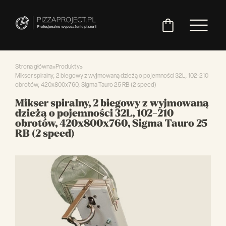
Strona główna
»
Produkty
»
Mikser spiralny, 2 biegowy z wyjmowaną dzieżą o pojemności 32L, 102-210
obrotów, 420x800x760, Sigma Tauro 25 RB (2 speed)
Włoskie
Miksery
Maszyny
Chłodnictwo
Akcesoria
Pozostały
Mikser spiralny, 2 biegowy z wyjmowaną
piece
do
do
do
asortyment
dzieżą o pojemności 32L, 102-210
do
ciasta
ciasta
pizzy
obrotów, 420x800x760, Sigma Tauro 25
pizzy
RB (2 speed)