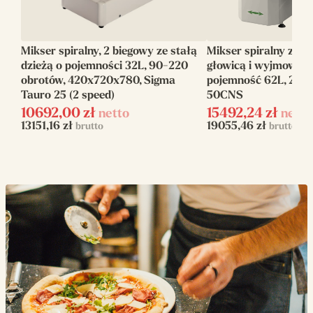
Ilość biegów
2
Mikser spiralny, 2 biegowy ze stałą
Mikser spiralny z p
Zakres pracy
102-210
dzieżą o pojemności 32L, 90-220
głowicą i wyjmowaną
(obr/minutę)
obrotów, 420x720x780, Sigma
pojemność 62L, 2 pr
Tauro 25 (2 speed)
50CNS
Zasilanie
elektryczne
10692,00
zł
15492,24
zł
netto
netto
13151,16
zł
19055,46
zł
brutto
brutto
Napięcie zasilania
230 V / 400 V
Moc elektryczna
1.1
(kW)
Głowica
Podnoszona
Wysoka hydracja
Tak