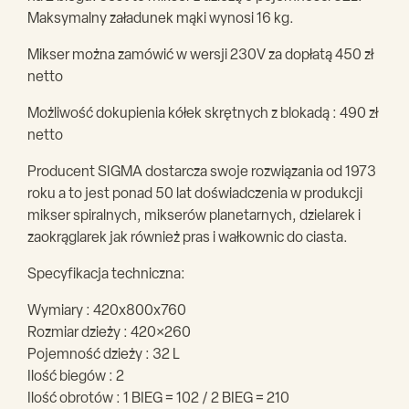
Maksymalny załadunek mąki wynosi 16 kg.
Mikser można zamówić w wersji 230V za dopłatą 450 zł
netto
Możliwość dokupienia kółek skrętnych z blokadą : 490 zł
netto
Producent SIGMA dostarcza swoje rozwiązania od 1973
roku a to jest ponad 50 lat doświadczenia w produkcji
mikser spiralnych, mikserów planetarnych, dzielarek i
zaokrąglarek jak również pras i wałkownic do ciasta.
Specyfikacja techniczna:
Wymiary : 420x800x760
Rozmiar dzieży : 420×260
Pojemność dzieży : 32 L
Ilość biegów : 2
Ilość obrotów : 1 BIEG = 102 / 2 BIEG = 210