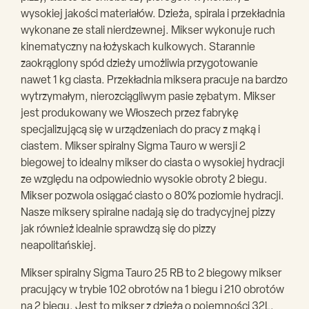
wysokiej jakości materiałów. Dzieża, spirala i przekładnia
wykonane ze stali nierdzewnej. Mikser wykonuje ruch
kinematyczny na łożyskach kulkowych. Starannie
zaokrąglony spód dzieży umożliwia przygotowanie
nawet 1 kg ciasta. Przekładnia miksera pracuje na bardzo
wytrzymałym, nierozciągliwym pasie zębatym. Mikser
jest produkowany we Włoszech przez fabrykę
specjalizującą się w urządzeniach do pracy z mąką i
ciastem. Mikser spiralny Sigma Tauro w wersji 2
biegowej to idealny mikser do ciasta o wysokiej hydracji
ze względu na odpowiednio wysokie obroty 2 biegu.
Mikser pozwola osiągać ciasto o 80% poziomie hydracji.
Nasze miksery spiralne nadają się do tradycyjnej pizzy
jak również idealnie sprawdzą się do pizzy
neapolitańskiej.
Mikser spiralny Sigma Tauro 25 RB to 2 biegowy mikser
pracujący w trybie 102 obrotów na 1 biegu i 210 obrotów
na 2 biegu. Jest to mikser z dzieżą o pojemności 32L.