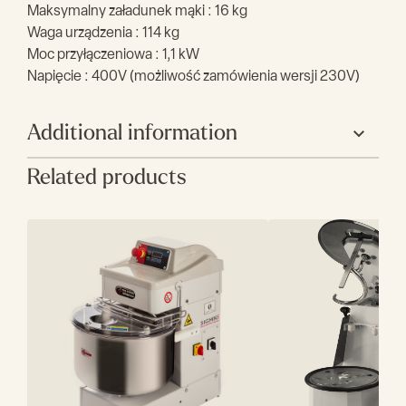
Maksymalny załadunek mąki : 16 kg
Waga urządzenia : 114 kg
Moc przyłączeniowa : 1,1 kW
Napięcie : 400V (możliwość zamówienia wersji 230V)
Additional information
Related products
Producent
Sigma
Szerokość (mm)
420
Głębokość (mm)
800
Wysokość (mm)
760
Pojemność (L)
32
Pojemność mąki
16
max (kg)