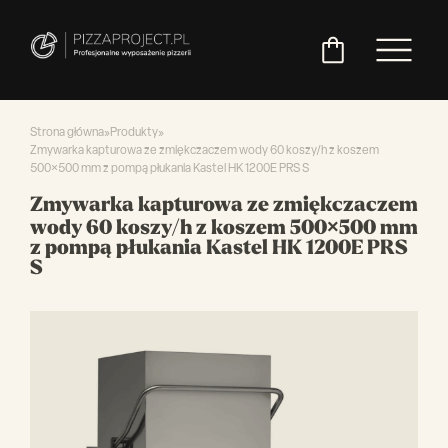
Strona główna
»
Produkty
»
Zmywarka kapturowa ze zmiękczaczem wody 60 koszy/h z koszem
500×500 mm z pompą płukania Kastel HK 1200E PRS S
Włoskie
Miksery
Maszyny
Chłodnictwo
Akcesoria
Pozostały
Zmywarka kapturowa ze zmiękczaczem
piece
do
do
do
asortyment
wody 60 koszy/h z koszem 500×500 mm
do
ciasta
ciasta
pizzy
z pompą płukania Kastel HK 1200E PRS
pizzy
S