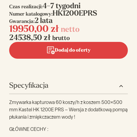
4-7 tygodni
Czas realizacji:
HK1200EPRS
Numer katalogowy:
2 lata
Gwarancja:
19950,00
zł
netto
24538,50
zł
brutto
Dodaj do oferty
Specyfikacja
Zmywarka kapturowa 60 koszy/h z koszem 500×500
mm Kastel HK 1200E PRS – Wersja z dodatkową pompą
płukania i zmiękczaczem wody !
GŁÓWNE CECHY :