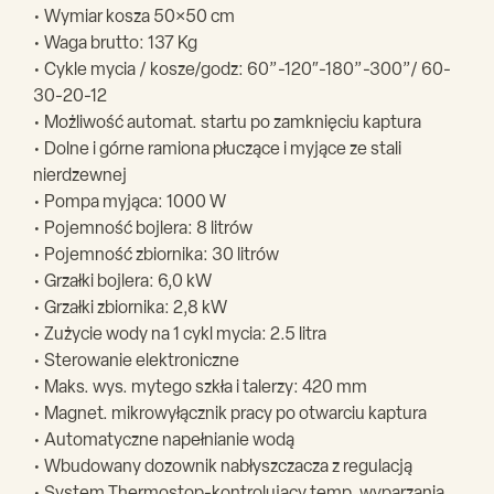
• Wymiar kosza 50×50 cm
• Waga brutto: 137 Kg
• Cykle mycia / kosze/godz: 60”-120″-180”-300”/ 60-
30-20-12
• Możliwość automat. startu po zamknięciu kaptura
• Dolne i górne ramiona płuczące i myjące ze stali
nierdzewnej
• Pompa myjąca: 1000 W
• Pojemność bojlera: 8 litrów
• Pojemność zbiornika: 30 litrów
• Grzałki bojlera: 6,0 kW
• Grzałki zbiornika: 2,8 kW
• Zużycie wody na 1 cykl mycia: 2.5 litra
• Sterowanie elektroniczne
• Maks. wys. mytego szkła i talerzy: 420 mm
• Magnet. mikrowyłącznik pracy po otwarciu kaptura
• Automatyczne napełnianie wodą
• Wbudowany dozownik nabłyszczacza z regulacją