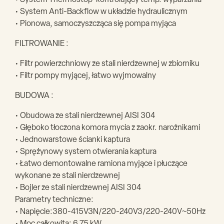
• System Thermostop-kontrolujący temp. wyparzania
• System Anti-Backflow w układzie hydraulicznym
• Pionowa, samoczyszcząca się pompa myjąca
FILTROWANIE :
• Filtr powierzchniowy ze stali nierdzewnej w zbiorniku
• Filtr pompy myjącej, łatwo wyjmowalny
BUDOWA :
• Obudowa ze stali nierdzewnej AISI 304
• Głęboko tłoczona komora mycia z zaokr. narożnikami
• Jednowarstowe ścianki kaptura
• Sprężynowy system otwierania kaptura
• Łatwo demontowalne ramiona myjące i płuczące
wykonane ze stali nierdzewnej
• Bojler ze stali nierdzewnej AISI 304
Parametry techniczne:
• Napięcie:380-415V3N/220-240V3/220-240V~50Hz