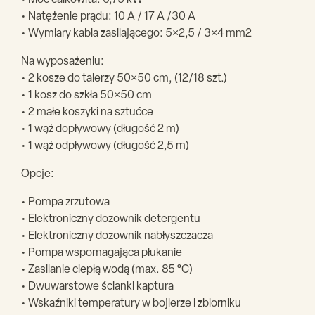
• Moc całkowita: 6,75 kW
• Natężenie prądu: 10 A / 17 A /30 A
• Wymiary kabla zasilającego: 5×2,5 / 3×4 mm2
Na wyposażeniu:
• 2 kosze do talerzy 50×50 cm, (12/18 szt.)
• 1 kosz do szkła 50×50 cm
• 2 małe koszyki na sztućce
• 1 wąż dopływowy (długość 2 m)
• 1 wąż odpływowy (długość 2,5 m)
Opcje:
• Pompa zrzutowa
• Elektroniczny dozownik detergentu
• Elektroniczny dozownik nabłyszczacza
• Pompa wspomagająca płukanie
• Zasilanie ciepłą wodą (max. 85 °C)
• Dwuwarstowe ścianki kaptura
• Wskaźniki temperatury w bojlerze i zbiorniku