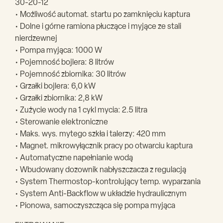
30-20-12
• Możliwość automat. startu po zamknięciu kaptura
• Dolne i górne ramiona płuczące i myjące ze stali
nierdzewnej
• Pompa myjąca: 1000 W
• Pojemność bojlera: 8 litrów
• Pojemność zbiornika: 30 litrów
• Grzałki bojlera: 6,0 kW
• Grzałki zbiornika: 2,8 kW
• Zużycie wody na 1 cykl mycia: 2.5 litra
• Sterowanie elektroniczne
• Maks. wys. mytego szkła i talerzy: 420 mm
• Magnet. mikrowyłącznik pracy po otwarciu kaptura
• Automatyczne napełnianie wodą
• Wbudowany dozownik nabłyszczacza z regulacją
• System Thermostop-kontrolujący temp. wyparzania
• System Anti-Backflow w układzie hydraulicznym
• Pionowa, samoczyszcząca się pompa myjąca