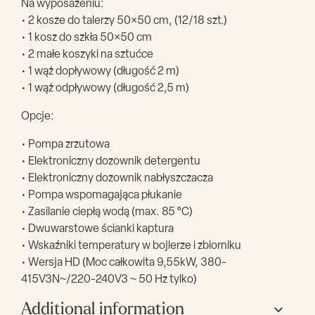
Na wyposażeniu:
• 2 kosze do talerzy 50×50 cm, (12/18 szt.)
• 1 kosz do szkła 50×50 cm
• 2 małe koszyki na sztućce
• 1 wąż dopływowy (długość 2 m)
• 1 wąż odpływowy (długość 2,5 m)
Opcje:
• Pompa zrzutowa
• Elektroniczny dozownik detergentu
• Elektroniczny dozownik nabłyszczacza
• Pompa wspomagająca płukanie
• Zasilanie ciepłą wodą (max. 85 °C)
• Dwuwarstowe ścianki kaptura
• Wskaźniki temperatury w bojlerze i zbiorniku
• Wersja HD (Moc całkowita 9,55kW, 380-
415V3N~/220-240V3 ~ 50 Hz tylko)
• Moc grzałki bojlera 9kW, 380-415V3N~/
Additional information
220-240V3 tylko