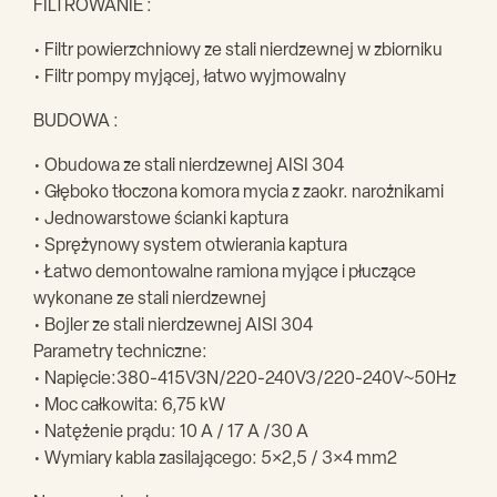
FILTROWANIE :
• Filtr powierzchniowy ze stali nierdzewnej w zbiorniku
• Filtr pompy myjącej, łatwo wyjmowalny
BUDOWA :
• Obudowa ze stali nierdzewnej AISI 304
• Głęboko tłoczona komora mycia z zaokr. narożnikami
• Jednowarstowe ścianki kaptura
• Sprężynowy system otwierania kaptura
• Łatwo demontowalne ramiona myjące i płuczące
wykonane ze stali nierdzewnej
• Bojler ze stali nierdzewnej AISI 304
Parametry techniczne:
• Napięcie:380-415V3N/220-240V3/220-240V~50Hz
• Moc całkowita: 6,75 kW
• Natężenie prądu: 10 A / 17 A /30 A
• Wymiary kabla zasilającego: 5×2,5 / 3×4 mm2