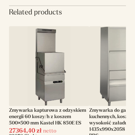
• 60 Hz
Related products
Producent
Kastel
Szerokość (mm)
760
Głębokość (mm)
793
Wysokość (mm)
1485
Wydajność
60
(koszy/h)
Dozownik myjący
Tak
Dozownik
Tak
nabłyszczacza
Zmywarka kapturowa z odzyskiem
Zmywarka do garów 
energii 60 koszy/h z koszem
kuchennych, kosz 1
Rozmiar kosza
500 x 500
500×500 mm Kastel HK 850E ES
wysokość załadunk
(mm)
1435x990x2058 Kast
27364,40
zł
netto