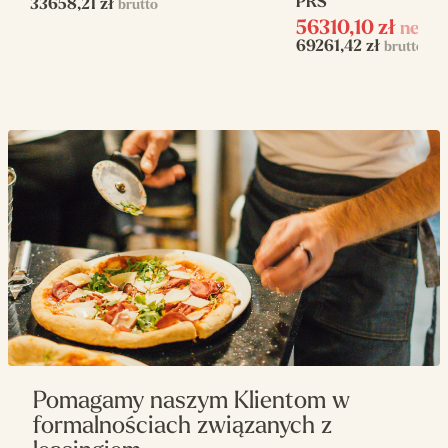
PRS
33658,21
zł
brutto
Ilość cykli
4
56310,10
zł
netto
69261,42
zł
brutto
Wysokość
420
załadunku (mm)
Sterowanie
Elektroniczne
Moc elektryczna
6.75
(kW)
Napięcie zasilania
400 V
Rodzaj zmywarki
Zmywarki kapturowe
Pomagamy naszym Klientom w
formalnościach związanych z