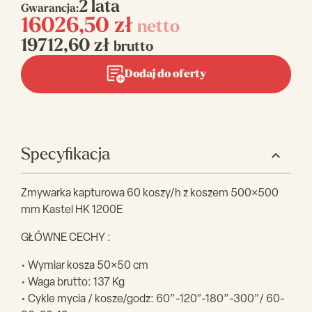
2 lata
Gwarancja:
16026,50
zł
netto
19712,60
zł
brutto
Dodaj do oferty
Specyfikacja
Zmywarka kapturowa 60 koszy/h z koszem 500×500
mm Kastel HK 1200E
GŁÓWNE CECHY :
• Wymiar kosza 50×50 cm
• Waga brutto: 137 Kg
• Cykle mycia / kosze/godz: 60”-120″-180”-300”/ 60-