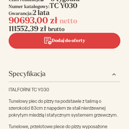
Czas realizacji:
TC Y030
Numer katalogowy:
2 lata
Gwarancja:
90693,00
zł
netto
111552,39
zł
brutto
Dodaj do oferty
Specyfikacja
ITALFORNI TC Y030
Tunelowy piec do pizzy na podstawie z taśmą o
szerokości 83cm z napędem ze stali nierdzewnej
pokrytym miedzią i statycznym systemem grzewczym.
Tunelowe, przelotowe piece do pizzy wyposażone