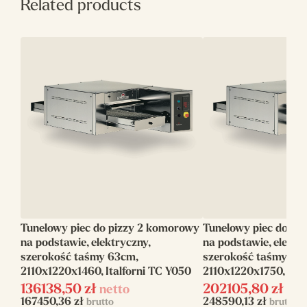
Related products
Głębokość(mm)
750
Rozmiar
870x1500x110
komory(mm)
Szerokość
83
napędu(cm)
Moc
34
elektryczna(kW)
Wysokość(mm)
1170
Producent
Italforni
Tunelowy piec do pizzy 2 komorowy
Tunelowy piec do pi
Szerokość(mm)
2470
na podstawie, elektryczny,
na podstawie, elektr
szerokość taśmy 63cm,
szerokość taśmy 63
Linia
Italforni Tunnel
2110x1220x1460, Italforni TC Y050
2110x1220x1750, Ital
136138,50
zł
202105,80
zł
netto
net
Ilość komór
1
167450,36
zł
248590,13
zł
brutto
brutto