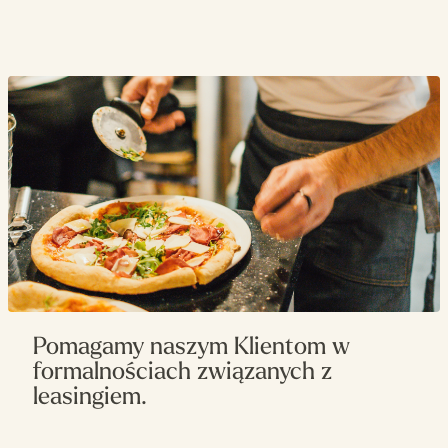
Napięcie zasilania
400 V
Zasilanie
elektryczne
Wydajność (pizzy
165
35cm/h)
Pomagamy naszym Klientom w
formalnościach związanych z
leasingiem.