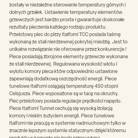
zostały w niezależne sterowanie temperatury górnych i
dolnych grzałek. Ustawienie temperatury elementów
grzewczych jest bardzo proste i gwarantuje doskonałe
rezultaty pieczenia każdego rodzaju produktu.
Przelotowy piec do pizzy Italforni TCC posiada taśmę
wykonaną ze stali nierdzewnej pokrytej miedzią. Jest to
unikalne rozwiązanie nie oferowane przez konkurencje !
Piece posiadają zbrojone elementy grzewcze wykonane
ze stali nierdzewnej. Regulowana wysokość wlotu i
wylotu komory pieca które odpowiednio ustawione
zapewniają dodatkową oszczędność energii. Piece
tunelowe Italforni osiągają temperaturę 450 stopni
Celsjusza. Piece wyposażone są w tacę na okruchy.
Piec przelotowy posiada regulacje prędkości napędu.
Piece Italforni Tunnel cechują się wysoką izolacją
komory i niskim zużyciem energii. Piece tunelowe
Italforni nie pracują w systemie nadmuchowym tylko w
znacznie lepszym systemie statycznym dzięki któremu