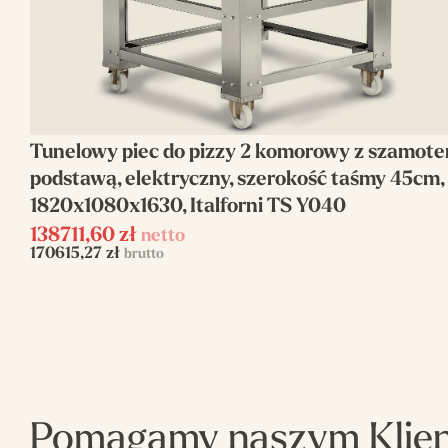
Wysokość(mm)
1980
Producent
Italforni
Szerokość(mm)
2520
Tunelowy piec do pizzy 2 komorowy z szamote
Linia
Italforni Tunnel
podstawą, elektryczny, szerokość taśmy 45cm,
1820x1080x1630, Italforni TS Y040
Ilość komór
3
138711,60
zł
netto
Napięcie zasilania
400 V
170615,27
zł
brutto
Zasilanie
elektryczne
Wydajność (pizzy
3 x 165
35cm/h)
Pomagamy naszym Klie