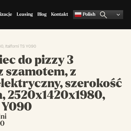
izacje
Leasing
Blog
Kontakt
Polish
, Italforni TS Y090
Akcesoria do pizzy
Pozostały asortyment
ec do pizzy 3
 szamotem, z
lektryczny, szerokość
, 2520x1420x1980,
S Y090
dni
90