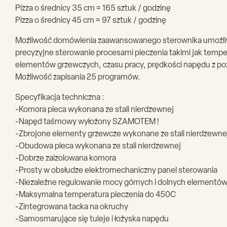
Pizza o średnicy 35 cm = 165 sztuk / godzinę
Pizza o średnicy 45 cm = 97 sztuk / godzinę
Możliwość domówienia zaawansowanego sterownika umożli
precyzyjne sterowanie procesami pieczenia takimi jak tempe
elementów grzewczych, czasu pracy, prędkości napędu z p
Możliwość zapisania 25 programów.
Specyfikacja techniczna :
-Komora pieca wykonana ze stali nierdzewnej
-Napęd taśmowy wyłożony SZAMOTEM !
-Zbrojone elementy grzewcze wykonane ze stali nierdzewne
-Obudowa pieca wykonana ze stali nierdzewnej
-Dobrze zaizolowana komora
-Prosty w obsłudze elektromechaniczny panel sterowania
-Niezależne regulowanie mocy górnych i dolnych elementó
-Maksymalna temperatura pieczenia do 450C
-Zintegrowana tacka na okruchy
-Samosmarujące się tuleje i łożyska napędu