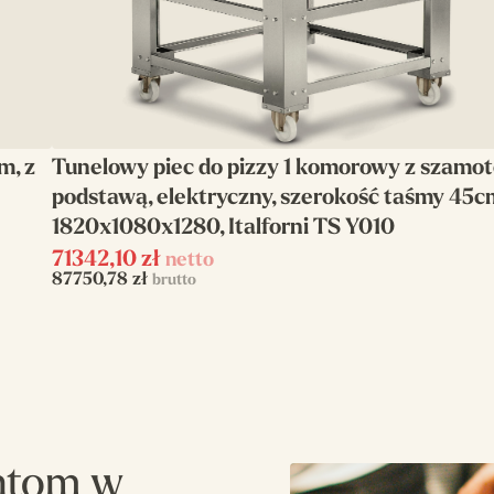
m, z
Tunelowy piec do pizzy 1 komorowy z szamot
podstawą, elektryczny, szerokość taśmy 45c
1820x1080x1280, Italforni TS Y010
71342,10
zł
netto
87750,78
zł
brutto
ntom w