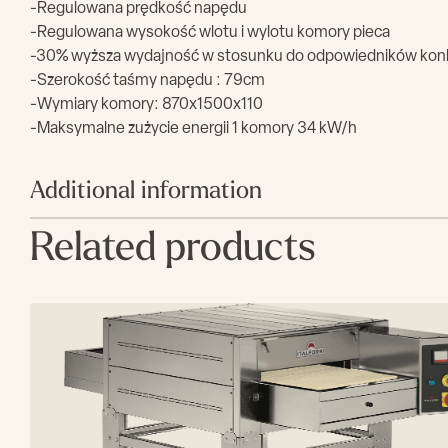
-Regulowana prędkość napędu
-Regulowana wysokość wlotu i wylotu komory pieca
-30% wyższa wydajność w stosunku do odpowiedników konku
-Szerokość taśmy napędu : 79cm
-Wymiary komory: 870x1500x110
-Maksymalne zużycie energii 1 komory 34 kW/h
Additional information
Related products
Głębokość(mm)
1420
Rozmiar
870x1500x110
komory(mm)
Szerokość
79
napędu(cm)
Moc
102
elektryczna(kW)