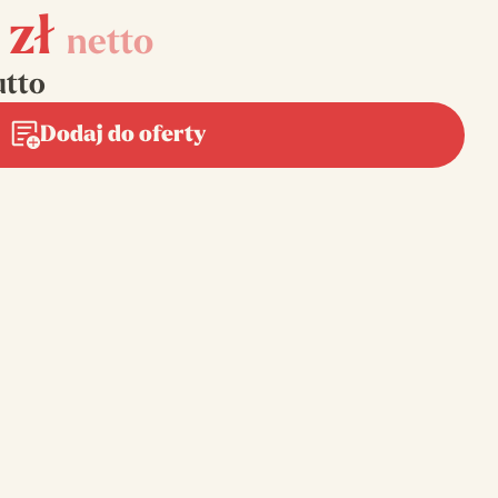
0
zł
netto
utto
Dodaj do oferty