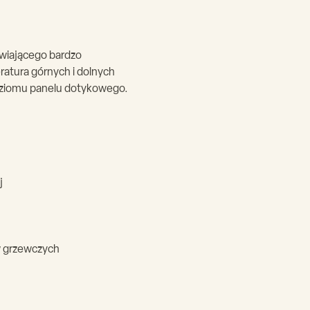
wiającego bardzo
ratura górnych i dolnych
oziomu panelu dotykowego.
j
w grzewczych