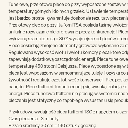
Tunelowe, przelotowe piece do pizzy wyposażone zostały w 
temperatury górnych i dolnych grzałek. Ustawienie temper
jest bardzo proste i gwarantuje doskonałe rezultaty pieczen
Przelotowy piec do pizzy Italforni TSA posiada taśmę wyłoż
unikalne rozwiązanie nie oferowane przez konkurencje ! Pie
wyłożoną szamotem są o 30% wydajniejsze od pieców ofero
Piece posiadają zbrojone elementy grzewcze wykonane ze st
Regulowana wysokość wlotu i wylotu komory pieca które o
zapewniają dodatkową oszczędność energii. Piece tunelowe I
temperaturę 450 stopni Celsjusza. Piece wyposażone są w 
pieca jest wyposażony w samosmarujące tuleje i łożyska co z
żywotność i redukuje częstotliwość konserwacji. Piec posiad
napędu. Piece Italforni Tunnel cechują się wysoką izolacją k
energii. Piece tunelowe Italforni nie pracują w systemie 
pieczenia jest statyczny co zapobiega wysuszaniu się produ
Przykładowa wydajność pieca Italforni TSC z napędem o sze
Czas pieczenia : 3 minuty
Pizza o średnicy 30 cm = 190 sztuk / godzinę