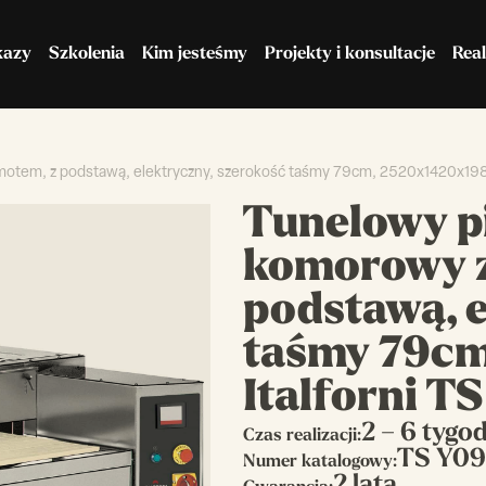
kazy
Szkolenia
Kim jesteśmy
Projekty i konsultacje
Real
motem, z podstawą, elektryczny, szerokość taśmy 79cm, 2520x1420x1980
Maszyny do ciasta
Chłodnictwo
Tunelowy pi
komorowy z
podstawą, e
taśmy 79cm
Italforni T
2 – 6 tygo
Czas realizacji:
TS Y0
Numer katalogowy: