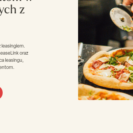
ych z
 leasingiem.
easeLink oraz
a leasingu,
ientom.