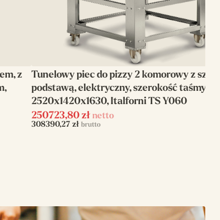
em, z
Tunelowy piec do pizzy 2 komorowy z szam
m,
podstawą, elektryczny, szerokość taśmy 7
2520x1420x1630, Italforni TS Y060
250723,80
zł
netto
308390,27
zł
brutto