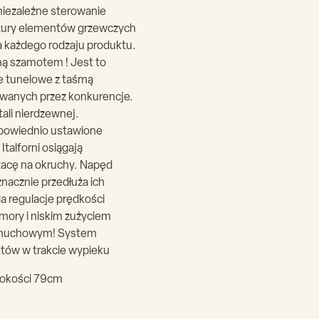
niezależne sterowanie
atury elementów grzewczych
ia każdego rodzaju produktu.
oną szamotem ! Jest to
ce tunelowe z taśmą
wanych przez konkurencje.
ali nierdzewnej.
dpowiednio ustawione
talforni osiągają
tacę na okruchy. Napęd
nacznie przedłuża ich
a regulacje prędkości
omory i niskim zużyciem
nadmuchowym! System
któw w trakcie wypieku
rokości 79cm