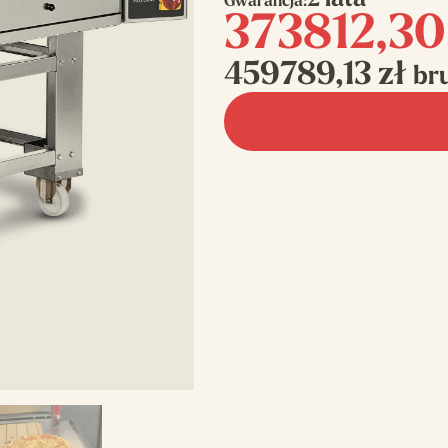
2 lata
Gwarancja:
373812,3
459789,13
zł
br