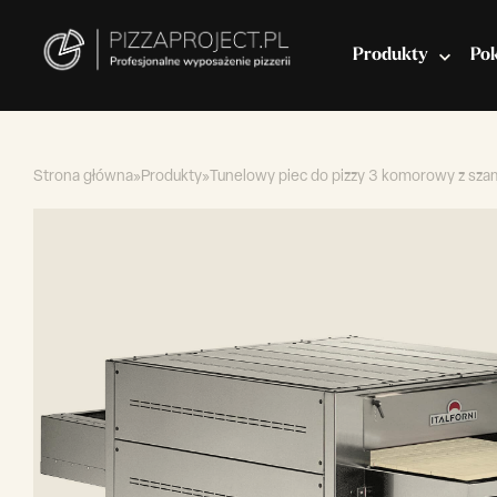
Produkty
Po
Strona główna
»
Produkty
»
Tunelowy piec do pizzy 3 komorowy z sza
Włoskie piece do pizzy
Miksery do ciasta