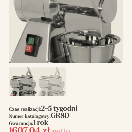
2-5 tygodni
Czas realizacji:
GR8D
Numer katalogowy:
1 rok
Gwarancja:
1607,04
zł
netto