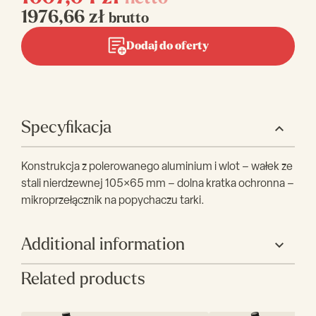
1976,66
zł
brutto
Dodaj do oferty
Specyfikacja
Konstrukcja z polerowanego aluminium i wlot – wałek ze
stali nierdzewnej 105×65 mm – dolna kratka ochronna –
mikroprzełącznik na popychaczu tarki.
Additional information
Related products
Producent
Fimar
Wysokość (mm)
310-420