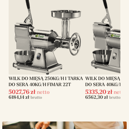
Waga (kg)
8
Napięcie zasilania
230 V
Moc elektryczna
370
(W)
Głębokość (mm)
250
Szerokość (mm)
290
WILK DO MIĘSĄ 250KG/H I TARKA
WILK DO MIĘSĄ 250
Model
GR8D
DO SERA 40KG/H FIMAR 22T
DO SERA 40KG/H F
Zasilanie
elektryczne
5027,76
zł
5335,20
zł
netto
netto
6184,14
zł
6562,30
zł
brutto
brutto
Wydajność (kg/h)
20