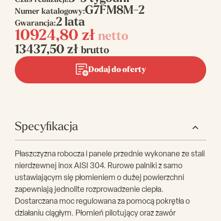
Czas realizacji:
G7FM8M-2
Numer katalogowy:
2 lata
Gwarancja:
10924,80
zł
netto
13437,50
zł
brutto
Dodaj do oferty
Specyfikacja
Płaszczyzna robocza i panele przednie wykonane ze stali
nierdzewnej inox AISI 304. Rurowe palniki z samo
ustawiającym się płomieniem o dużej powierzchni
zapewniają jednolite rozprowadzenie ciepła.
Dostarczana moc regulowana za pomocą pokrętła o
działaniu ciągłym. Płomień pilotujący oraz zawόr