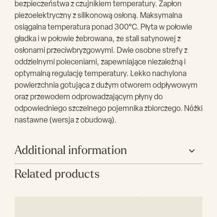
bezpieczeństwa z czujnikiem temperatury. Zapłon
piezoelektryczny z silikonową osłoną. Maksymalna
osiągalna temperatura ponad 300°C. Płyta w połowie
gładka i w połowie żebrowana, ze stali satynowej z
osłonami przeciwbryzgowymi. Dwie osobne strefy z
oddzielnymi poleceniami, zapewniające niezależną i
optymalną regulację temperatury. Lekko nachylona
powierzchnia gotująca z dużym otworem odpływowym
oraz przewodem odprowadzającym płyny do
odpowiedniego szczelnego pojemnika zbiorczego. Nόżki
nastawne (wersja z obudową).
Additional information
Related products
Producent
Bertos
Szerokość (mm)
800