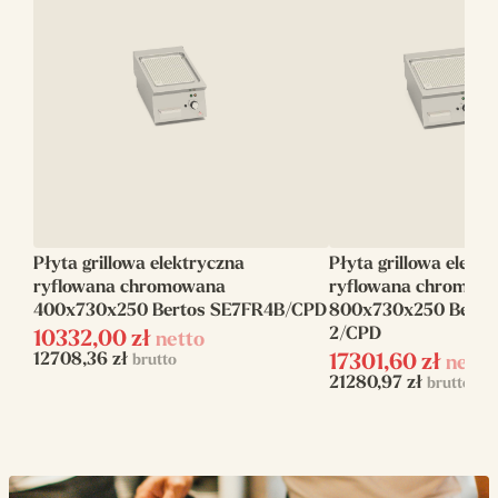
Głębokość (mm)
700
Wysokość (mm)
900
Typ powierzchni
Stalowa
Rodzaj
Gładka/Ryflowana
Zasilanie
gazowe
Moc gazowa (kW)
13.8
Płyta grillowa elektryczna
Płyta grillowa elekt
Waga (kg)
88
ryflowana chromowana
ryflowana chromow
400x730x250 Bertos SE7FR4B/CPD
800x730x250 Berto
2/CPD
10332,00
zł
netto
12708,36
zł
brutto
17301,60
zł
netto
21280,97
zł
brutto