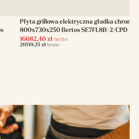
Płyta grillowa elektryczna gładka chrom
os
800x730x250 Bertos SE7FL8B-2/CPD
16682,40
zł
netto
20519,35
zł
brutto