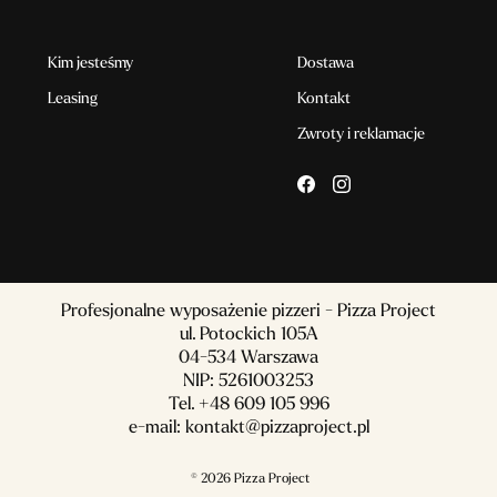
Kim jesteśmy
Dostawa
Leasing
Kontakt
Zwroty i reklamacje
Profesjonalne wyposażenie pizzeri - Pizza Project
ul. Potockich 105A
04-534 Warszawa
NIP: 5261003253
Tel.
+48 609 105 996
e-mail:
kontakt@pizzaproject.pl
© 2026 Pizza Project