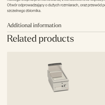
Otwór odprowadzający o dużych rozmiarach, oraz przewód 
szczelnego zbiornika.
Additional information
Related products
Producent
Bertos
Szerokość (mm)
800
Głębokość (mm)
730
Wysokość (mm)
250
Typ powierzchni
Chromowana
Rodzaj
Ryflowana
Zasilanie
elektryczne