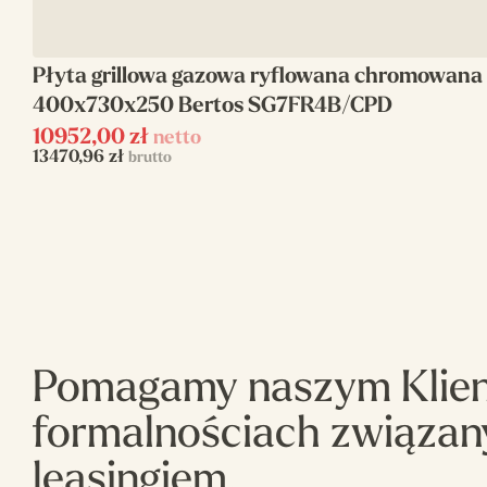
Napięcie zasilania
400 V
Moc elektryczna
9,6 kW
Płyta grillowa gazowa ryflowana chromowana
400x730x250 Bertos SG7FR4B/CPD
Waga (kg)
80
10952,00
zł
netto
13470,96
zł
brutto
Pomagamy naszym Klie
formalnościach związan
leasingiem.