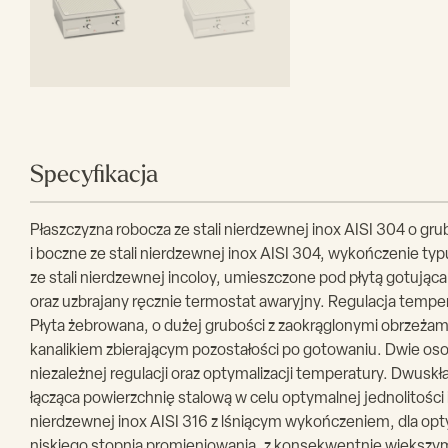
Specyfikacja
Płaszczyzna robocza ze stali nierdzewnej inox AISI 304 o gru
i boczne ze stali nierdzewnej inox AISI 304, wykończenie typ
ze stali nierdzewnej incoloy, umieszczone pod płytą gotując
oraz uzbrajany ręcznie termostat awaryjny. Regulacja tempe
Płyta żebrowana, o dużej grubości z zaokrąglonymi obrzeża
kanalikiem zbierającym pozostałości po gotowaniu. Dwie oso
niezależnej regulacji oraz optymalizacji temperatury. Dwuskł
łącząca powierzchnię stalową w celu optymalnej jednolitości 
nierdzewnej inox AISI 316 z lśniącym wykończeniem, dla opt
niskiego stopnia promieniowania, z konsekwentnie większ