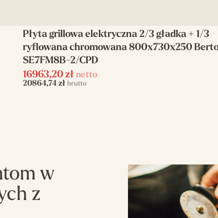
Płyta grillowa elektryczna 2/3 gładka + 1/3
ryflowana chromowana 800x730x250 Bert
SE7FM8B-2/CPD
16963,20
zł
netto
20864,74
zł
brutto
ntom w
ych z