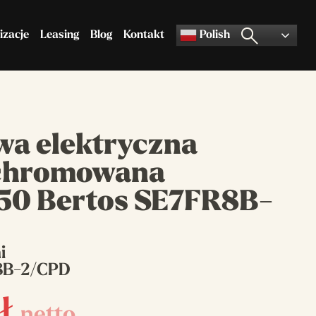
izacje
Leasing
Blog
Kontakt
Polish
Akcesoria do pizzy
Pozostały asortyment
owa elektryczna
 chromowana
50 Bertos SE7FR8B-
i
8B-2/CPD
ł