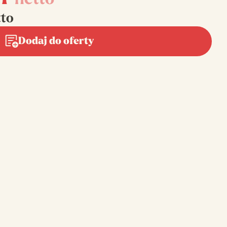
netto
tto
Dodaj do oferty