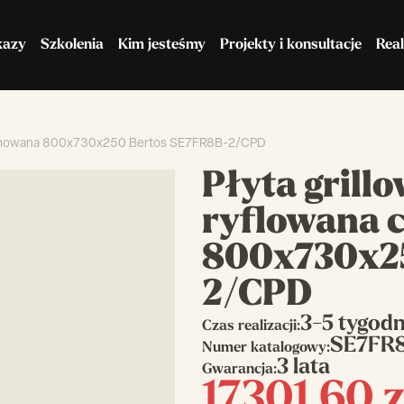
kazy
Szkolenia
Kim jesteśmy
Projekty i konsultacje
Real
chromowana 800x730x250 Bertos SE7FR8B-2/CPD
Maszyny do ciasta
Chłodnictwo
Płyta grill
ryflowana
800x730x2
2/CPD
3-5 tygodn
Czas realizacji:
SE7FR
Numer katalogowy:
3 lata
Gwarancja:
17301,60
z