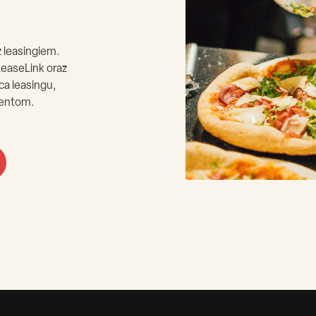
 leasingiem.
easeLink oraz
a leasingu,
ientom.