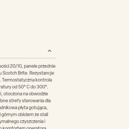
bości 20/10, panele przednie
u Scotch Brite. Rezystancje
a. Termostatyczna kontrola
ratury od 50° C do 300°.
mi, otoczona na obwodzie
bne strefy sterowania dla
adnikowa płyta gotująca,
i górnym obiciem ze stali
ymalnego czyszczenia i
ym komfortem operatora.