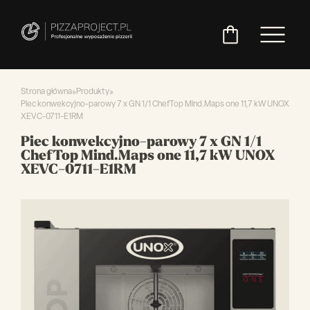
Strona główna
»
Produkty
»
Piec konwekcyjno-parowy 7 x GN 1/1 ChefTop Mind.Maps one 11,7 kW UNOX
XEVC-0711-E1RM
Włoskie
Miksery
Maszyny
Chłodnictwo
Akcesoria
Pozostały
Piec konwekcyjno-parowy 7 x GN 1/1
piece
do
do
do
asortyment
ChefTop Mind.Maps one 11,7 kW UNOX
do
ciasta
ciasta
pizzy
XEVC-0711-E1RM
pizzy