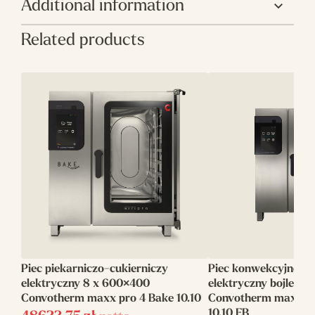
Additional information
Related products
Producent
Unox
Automatyczne
Tak
mycie
Zasilanie
elektryczne
Linia
ChefTop
Model
9000760
Ilość półek
7
Sterowanie
Dotykowe
Piec piekarniczo-cukierniczy
Piec konwekcyjno-p
Sposób
Natryskowy
elektryczny 8 x 600×400
elektryczny bojlerow
wytwarzania pary
Convotherm maxx pro 4 Bake 10.10
Convotherm maxx p
10.10 EB