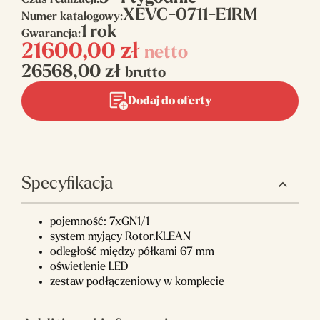
Czas realizacji:
XEVC-0711-E1RM
Numer katalogowy:
1 rok
Gwarancja:
21600,00
zł
netto
26568,00
zł
brutto
Dodaj do oferty
Specyfikacja
pojemność: 7xGN1/1
system myjący Rotor.KLEAN
odległość między półkami 67 mm
oświetlenie LED
zestaw podłączeniowy w komplecie