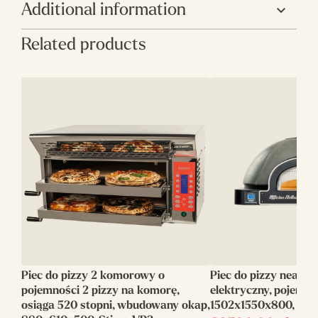
Additional information
Related products
Głębokość(mm)
1565
Średnica
350
pizzy(mm)
Ilość pizz w
9
komorze(szt)
Moc
20.5
elektryczna(kW)
Wysokość(mm)
1760
Producent
Italforni
Piec do pizzy 2 komorowy o
Piec do pizzy neapoli
Szerokość(mm)
1475
pojemności 2 pizzy na komorę,
elektryczny, pojemno
osiąga 520 stopni, wbudowany okap,
1502x1550x800, O
Linia
Italforni Caruso