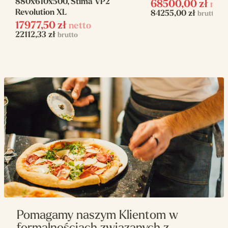
880x610x500, Stima VP2
68500,00
zł
net
Revolution XL
84255,00
zł
brutto
Ilość komór
1
17977,50
zł
netto
22112,33
zł
brutto
Pojemność
1 x 9 x 350mm
Napięcie zasilania
400 V
Zasilanie
elektryczne
Rozmiar
1125x1125x150
komory(mm)
Pomagamy naszym Klientom w