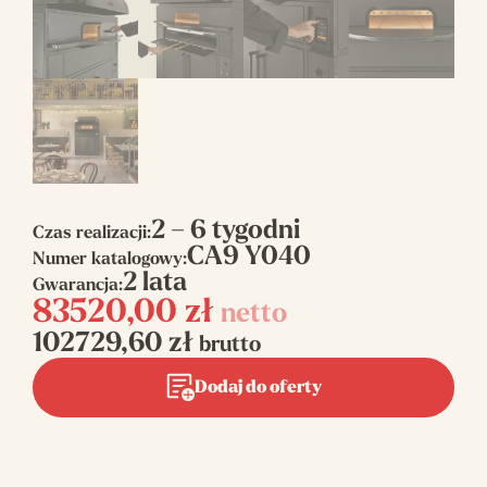
2 – 6 tygodni
Czas realizacji:
CA9 Y040
Numer katalogowy:
2 lata
Gwarancja:
83520,00
zł
netto
102729,60
zł
brutto
Dodaj do oferty