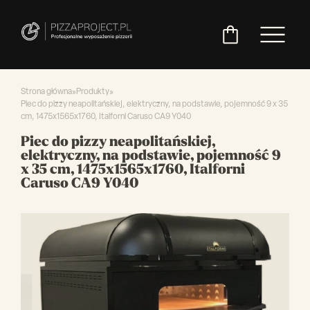
Strona główna
»
Produkty
»
Piec do pizzy neapolitańskiej, elektryczny, na podstawie, pojemność 9 x 35
cm, 1475x1565x1760, Italforni Caruso CA9 Y040
Włoskie
Miksery
Maszyny
Chłodnictwo
Akcesoria
Pozostały
Piec do pizzy neapolitańskiej,
piece
do
do
do
asortyment
elektryczny, na podstawie, pojemność 9
do
ciasta
ciasta
pizzy
x 35 cm, 1475x1565x1760, Italforni
pizzy
Caruso CA9 Y040