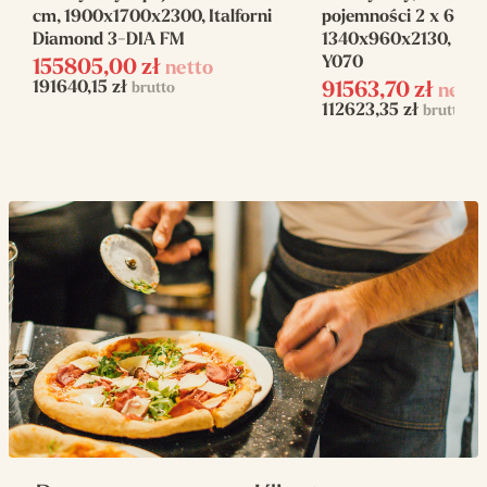
cm, 1900x1700x2300, Italforni
pojemności 2 x 6 x 3
Linia
Italforni Euro Classic
Diamond 3-DIA FM
1340x960x2130, Ital
Y070
155805,00
zł
netto
Ilość komór
3
191640,15
zł
brutto
91563,70
zł
netto
112623,35
zł
brutto
Pojemność
3 x 6 x 300mm
Napięcie zasilania
400 V
Zasilanie
elektryczne
Rozmiar
930x630x170
komory(mm)