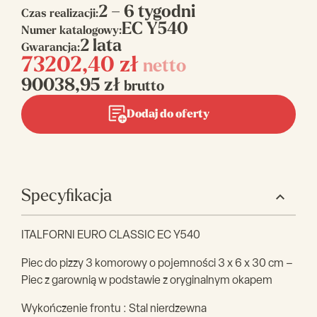
2 – 6 tygodni
Czas realizacji:
EC Y540
Numer katalogowy:
2 lata
Gwarancja:
73202,40
zł
netto
90038,95
zł
brutto
Dodaj do oferty
Specyfikacja
ITALFORNI EURO CLASSIC EC Y540
Piec do pizzy 3 komorowy o pojemności 3 x 6 x 30 cm –
Piec z garownią w podstawie z oryginalnym okapem
Wykończenie frontu : Stal nierdzewna