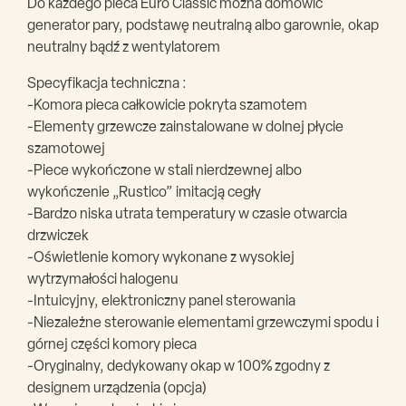
Do każdego pieca Euro Classic można domówić
generator pary, podstawę neutralną albo garownie, okap
neutralny bądź z wentylatorem
Specyfikacja techniczna :
-Komora pieca całkowicie pokryta szamotem
-Elementy grzewcze zainstalowane w dolnej płycie
szamotowej
-Piece wykończone w stali nierdzewnej albo
wykończenie „Rustico” imitacją cegły
-Bardzo niska utrata temperatury w czasie otwarcia
drzwiczek
-Oświetlenie komory wykonane z wysokiej
wytrzymałości halogenu
-Intuicyjny, elektroniczny panel sterowania
-Niezależne sterowanie elementami grzewczymi spodu i
górnej części komory pieca
-Oryginalny, dedykowany okap w 100% zgodny z
designem urządzenia (opcja)