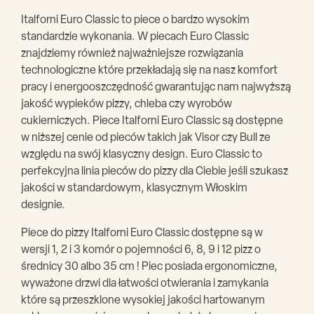
Italforni Euro Classic to piece o bardzo wysokim
standardzie wykonania. W piecach Euro Classic
znajdziemy również najważniejsze rozwiązania
technologiczne które przekładają się na nasz komfort
pracy i energooszczędność gwarantując nam najwyższą
jakość wypieków pizzy, chleba czy wyrobów
cukierniczych. Piece Italforni Euro Classic są dostępne
w niższej cenie od pieców takich jak Visor czy Bull ze
względu na swój klasyczny design. Euro Classic to
perfekcyjna linia pieców do pizzy dla Ciebie jeśli szukasz
jakości w standardowym, klasycznym Włoskim
designie.
Piece do pizzy Italforni Euro Classic dostępne są w
wersji 1, 2 i 3 komór o pojemności 6, 8, 9 i 12 pizz o
średnicy 30 albo 35 cm ! Piec posiada ergonomiczne,
wyważone drzwi dla łatwości otwierania i zamykania
które są przeszklone wysokiej jakości hartowanym