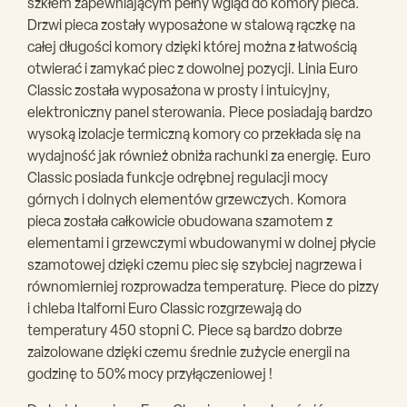
szkłem zapewniającym pełny wgląd do komory pieca.
Drzwi pieca zostały wyposażone w stalową rączkę na
całej długości komory dzięki której można z łatwością
otwierać i zamykać piec z dowolnej pozycji. Linia Euro
Classic została wyposażona w prosty i intuicyjny,
elektroniczny panel sterowania. Piece posiadają bardzo
wysoką izolacje termiczną komory co przekłada się na
wydajność jak również obniża rachunki za energię. Euro
Classic posiada funkcje odrębnej regulacji mocy
górnych i dolnych elementów grzewczych. Komora
pieca została całkowicie obudowana szamotem z
elementami i grzewczymi wbudowanymi w dolnej płycie
szamotowej dzięki czemu piec się szybciej nagrzewa i
równomierniej rozprowadza temperaturę. Piece do pizzy
i chleba Italforni Euro Classic rozgrzewają do
temperatury 450 stopni C. Piece są bardzo dobrze
zaizolowane dzięki czemu średnie zużycie energii na
godzinę to 50% mocy przyłączeniowej !