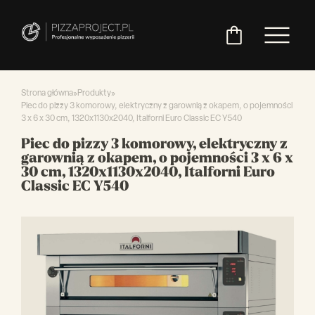
Strona główna
»
Produkty
»
Piec do pizzy 3 komorowy, elektryczny z garownią z okapem, o pojemności
3 x 6 x 30 cm, 1320x1130x2040, Italforni Euro Classic EC Y540
Włoskie
Miksery
Maszyny
Chłodnictwo
Akcesoria
Pozostały
Piec do pizzy 3 komorowy, elektryczny z
piece
do
do
do
asortyment
garownią z okapem, o pojemności 3 x 6 x
do
ciasta
ciasta
pizzy
30 cm, 1320x1130x2040, Italforni Euro
pizzy
Classic EC Y540