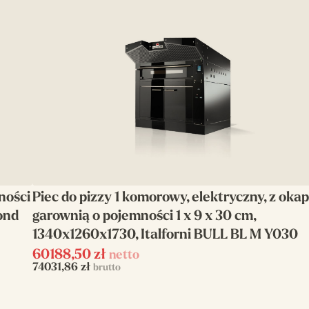
ności
Piec do pizzy 1 komorowy, elektryczny, z oka
ond
garownią o pojemności 1 x 9 x 30 cm,
1340x1260x1730, Italforni BULL BL M Y030
60188,50
zł
netto
74031,86
zł
brutto