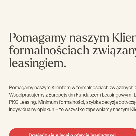
Zasilanie
elektryczne
Rozmiar
660x660x150
komory(mm)
Pomagamy naszym Klie
formalnościach związan
leasingiem.
Pomagamy naszym Klientom w formalnościach związanych z
Współpracujemy z Europejskim Funduszem Leasingowym, L
PKO Leasing. Minimum formalności, szybka decyzja dotycząc
indywidualny opiekun – to wszystko zapewniamy naszym Kl
Dowiedz się więcej o ofercie leasingowej