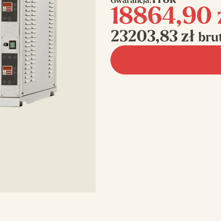
1 rok
Gwarancja:
18864,90
23203,83
zł
bru