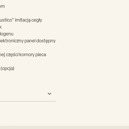
dem
stico” imitacją cegły
k
alogenu
lektroniczny panel dostępny
ej części komory pieca
(opcja)