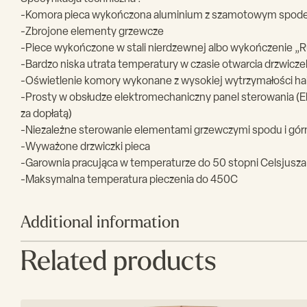
-Komora pieca wykończona aluminium z szamotowym spo
-Zbrojone elementy grzewcze
-Piece wykończone w stali nierdzewnej albo wykończenie „Ru
-Bardzo niska utrata temperatury w czasie otwarcia drzwicze
-Oświetlenie komory wykonane z wysokiej wytrzymałości h
-Prosty w obsłudze elektromechaniczny panel sterowania (E
za dopłatą)
-Niezależne sterowanie elementami grzewczymi spodu i górn
-Wyważone drzwiczki pieca
-Garownia pracująca w temperaturze do 50 stopni Celsjusza 
-Maksymalna temperatura pieczenia do 450C
Additional information
Related products
Głębokość(mm)
840
Średnica
330
pizzy(mm)