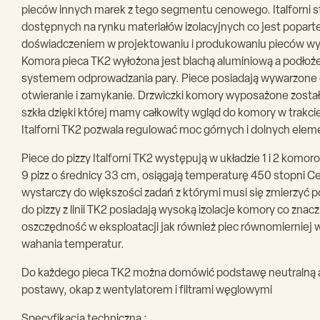
pieców innych marek z tego segmentu cenowego. Italforni s
dostępnych na rynku materiałów izolacyjnych co jest popart
doświadczeniem w projektowaniu i produkowaniu pieców 
Komora pieca TK2 wyłożona jest blachą aluminiową a podłoż
systemem odprowadzania pary. Piece posiadają wywarzone d
otwieranie i zamykanie. Drzwiczki komory wyposażone zosta
szkła dzięki której mamy całkowity wgląd do komory w trakcie 
Italforni TK2 pozwala regulować moc górnych i dolnych ele
Piece do pizzy Italforni TK2 występują w układzie 1 i 2 komor
9 pizz o średnicy 33 cm, osiągają temperaturę 450 stopni C
wystarczy do większości zadań z którymi musi się zmierzyć po
do pizzy z linii TK2 posiadają wysoką izolacje komory co znacz
oszczędność w eksploatacji jak również piec równomierniej 
wahania temperatur.
Do każdego pieca TK2 można domówić podstawę neutralną a
postawy, okap z wentylatorem i filtrami węglowymi
Specyfikacja techniczna :