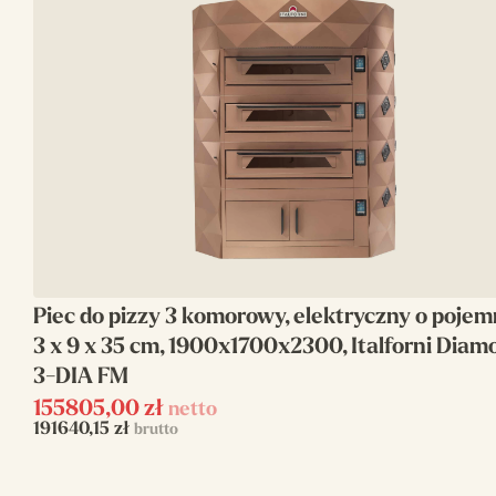
Ilość pizz w
4
komorze(szt)
Moc
9
elektryczna(kW)
Wysokość(mm)
1690
Producent
Italforni
Szerokość(mm)
920
Piec do pizzy 3 komorowy, elektryczny o pojem
Linia
Italforni TK2
3 x 9 x 35 cm, 1900x1700x2300, Italforni Diam
3-DIA FM
Ilość komór
2
155805,00
zł
netto
Pojemność
2 x 4 x 330mm
191640,15
zł
brutto
Napięcie zasilania
400 V