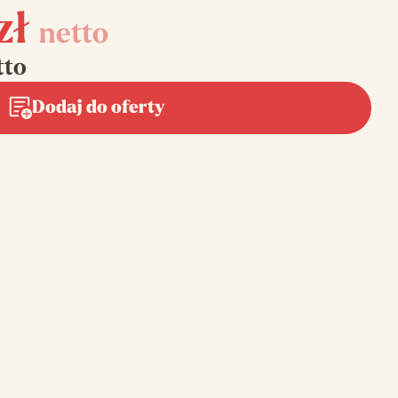
zł
netto
tto
Dodaj do oferty