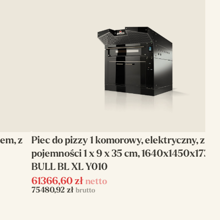
pem, z
Piec do pizzy 1 komorowy, elektryczny, z o
pojemności 1 x 9 x 35 cm, 1640x1450x1730, I
BULL BL XL Y010
61366,60
zł
netto
75480,92
zł
brutto