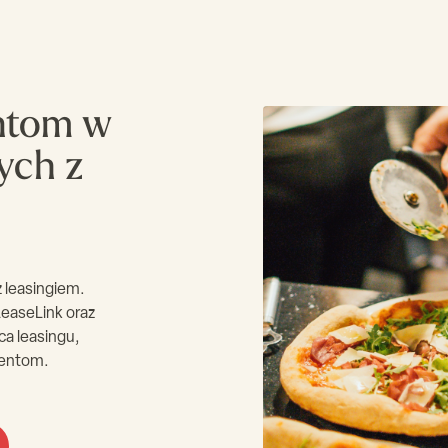
ntom w
ych z
 leasingiem.
easeLink oraz
a leasingu,
ientom.