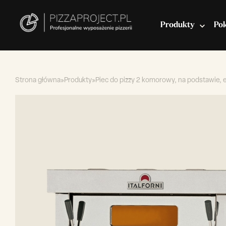
Produkty
Po
Strona główna
»
Produkty
»
Piec do pizzy 2 komorowy, na podstawie, 
Włoskie piece do pizzy
Miksery do ciasta