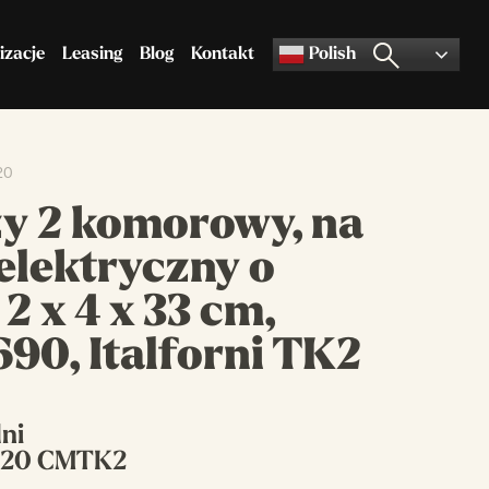
izacje
Leasing
Blog
Kontakt
Polish
20
Akcesoria do pizzy
Pozostały asortyment
zy 2 komorowy, na
elektryczny o
2 x 4 x 33 cm,
90, Italforni TK2
dni
020 CMTK2