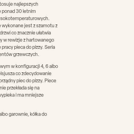
tosuje najlepszych
e ponad 30 letnim
wysokotemperaturowych.
e wykonane jest z szamotu z
rzwi co znacznie ułatwia
ły w rewizje z hartowanego
pracy pieca do pizzy. Seria
mentów grzewczych.
owym w konfiguracji 4, 6 albo
elsjusza co zdecydowanie
rządny piec do pizzy. Piece
nie przekłada się na
wypieka i ma mniejsze
lbo garownie, kółka do