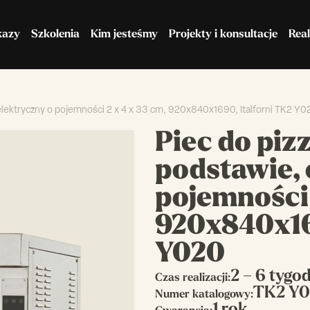
kazy
Szkolenia
Kim jesteśmy
Projekty i konsultacje
Real
elektryczny o pojemności 2 x 4 x 33 cm, 920x840x1690, Italforni TK2 Y0
Maszyny do ciasta
Chłodnictwo
Piec do piz
podstawie, 
pojemności 
920x840x16
Y020
2 – 6 tygo
Czas realizacji:
TK2 Y
Numer katalogowy: