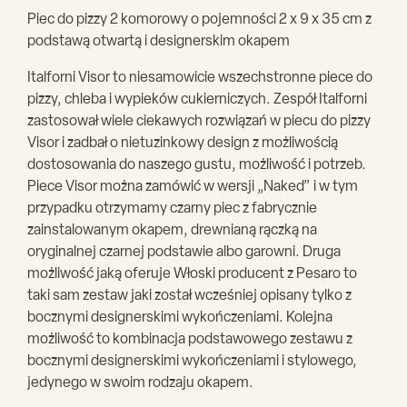
Piec do pizzy 2 komorowy o pojemności 2 x 9 x 35 cm z
podstawą otwartą i designerskim okapem
Italforni Visor to niesamowicie wszechstronne piece do
pizzy, chleba i wypieków cukierniczych. Zespół Italforni
zastosował wiele ciekawych rozwiązań w piecu do pizzy
Visor i zadbał o nietuzinkowy design z możliwością
dostosowania do naszego gustu, możliwość i potrzeb.
Piece Visor można zamówić w wersji „Naked” i w tym
przypadku otrzymamy czarny piec z fabrycznie
zainstalowanym okapem, drewnianą rączką na
oryginalnej czarnej podstawie albo garowni. Druga
możliwość jaką oferuje Włoski producent z Pesaro to
taki sam zestaw jaki został wcześniej opisany tylko z
bocznymi designerskimi wykończeniami. Kolejna
możliwość to kombinacja podstawowego zestawu z
bocznymi designerskimi wykończeniami i stylowego,
jedynego w swoim rodzaju okapem.