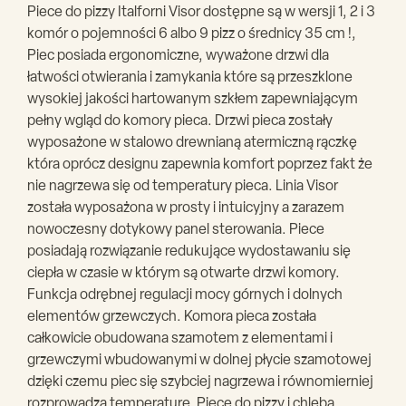
Piece do pizzy Italforni Visor dostępne są w wersji 1, 2 i 3
komór o pojemności 6 albo 9 pizz o średnicy 35 cm !,
Piec posiada ergonomiczne, wyważone drzwi dla
łatwości otwierania i zamykania które są przeszklone
wysokiej jakości hartowanym szkłem zapewniającym
pełny wgląd do komory pieca. Drzwi pieca zostały
wyposażone w stalowo drewnianą atermiczną rączkę
która oprócz designu zapewnia komfort poprzez fakt że
nie nagrzewa się od temperatury pieca. Linia Visor
została wyposażona w prosty i intuicyjny a zarazem
nowoczesny dotykowy panel sterowania. Piece
posiadają rozwiązanie redukujące wydostawaniu się
ciepła w czasie w którym są otwarte drzwi komory.
Funkcja odrębnej regulacji mocy górnych i dolnych
elementów grzewczych. Komora pieca została
całkowicie obudowana szamotem z elementami i
grzewczymi wbudowanymi w dolnej płycie szamotowej
dzięki czemu piec się szybciej nagrzewa i równomierniej
rozprowadza temperaturę. Piece do pizzy i chleba