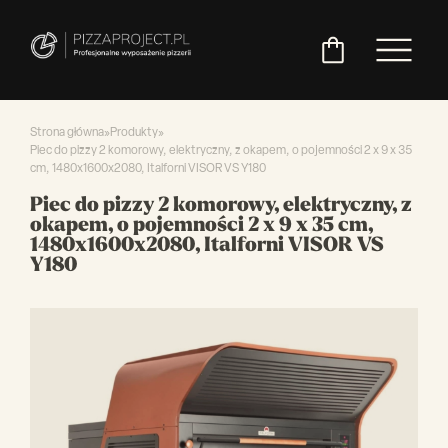
Strona główna
»
Produkty
»
Piec do pizzy 2 komorowy, elektryczny, z okapem, o pojemności 2 x 9 x 35
cm, 1480x1600x2080, Italforni VISOR VS Y180
Włoskie
Miksery
Maszyny
Chłodnictwo
Akcesoria
Pozostały
Piec do pizzy 2 komorowy, elektryczny, z
piece
do
do
do
asortyment
okapem, o pojemności 2 x 9 x 35 cm,
do
ciasta
ciasta
pizzy
1480x1600x2080, Italforni VISOR VS
pizzy
Y180