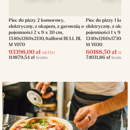
Producent
Italforni
Piec do pizzy 2 komorowy,
Piec do pizzy 1 komo
Szerokość(mm)
1480
elektryczny, z okapem, z garownią o
elektryczny, z okape
pojemności 2 x 9 x 30 cm,
pojemności 1 x 9 x 3
Linia
Italforni Visor
1340x1260x2130, Italforni BULL BL
1340x1260x1730, Ita
M Y070
M Y030
Ilość komór
2
93398,00
zł
60188,50
zł
netto
nett
114879,54
zł
74031,86
zł
brutto
brutto
Pojemność
3 x 9 x 350mm
Napięcie zasilania
400 V
Zasilanie
elektryczne
Rozmiar
1050x1050x170
komory(mm)