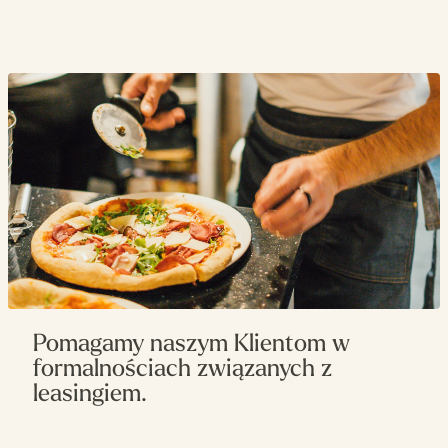
Napięcie zasilania
400 V
Ilość komór
1
Sterowanie
Elektromechaniczne
Zasilanie
elektryczne
Pojemność
1 x 6 x 350mm
Rozmiar
720x1080x140
komory(mm)
Pomagamy naszym Klientom w
formalnościach związanych z
leasingiem.