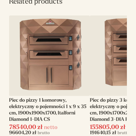
Related products
Głębokość(mm)
1270
Moc
7.8
elektryczna(kW)
Średnica
350
pizzy(mm)
Ilość pizz w
6
komorze(szt)
Waga(kg)
133
Szerokość(mm)
1020
Piec do pizzy 1 komorowy,
Piec do pizzy 3 kom
Producent
Cuppone
elektryczny o pojemności 1 x 9 x 35
elektryczny o pojemn
cm, 1900x1900x1700, Italforni
cm, 1900x1700x2300, 
Wysokość(mm)
410
Diamond 1-DIA CS
Diamond 3-DIA FM
78540,00
zł
155805,00
zł
netto
net
Linia
Cuppone Tiepolo
96604,20
zł
191640,15
zł
brutto
brutto