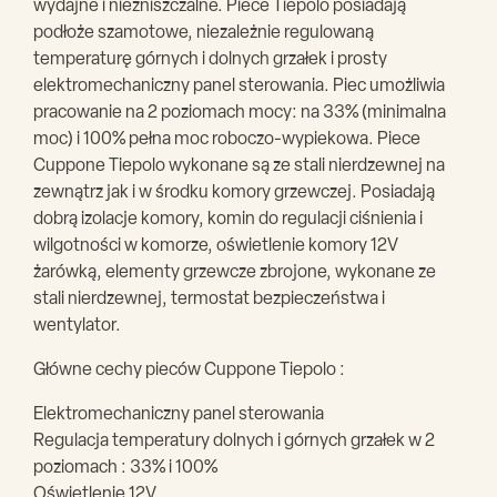
wydajne i niezniszczalne. Piece Tiepolo posiadają
podłoże szamotowe, niezależnie regulowaną
temperaturę górnych i dolnych grzałek i prosty
elektromechaniczny panel sterowania. Piec umożliwia
pracowanie na 2 poziomach mocy: na 33% (minimalna
moc) i 100% pełna moc roboczo-wypiekowa. Piece
Cuppone Tiepolo wykonane są ze stali nierdzewnej na
zewnątrz jak i w środku komory grzewczej. Posiadają
dobrą izolacje komory, komin do regulacji ciśnienia i
wilgotności w komorze, oświetlenie komory 12V
żarówką, elementy grzewcze zbrojone, wykonane ze
stali nierdzewnej, termostat bezpieczeństwa i
wentylator.
Główne cechy pieców Cuppone Tiepolo :
Elektromechaniczny panel sterowania
Regulacja temperatury dolnych i górnych grzałek w 2
poziomach : 33% i 100%
Oświetlenie 12V