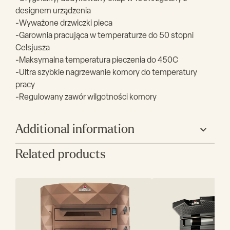
designem urządzenia
-Wyważone drzwiczki pieca
-Garownia pracująca w temperaturze do 50 stopni
Celsjusza
-Maksymalna temperatura pieczenia do 450C
-Ultra szybkie nagrzewanie komory do temperatury
pracy
-Regulowany zawór wilgotności komory
Additional information
Related products
Głębokość(mm)
1260
Średnica
300
pizzy(mm)
Ilość pizz w
9
komorze(szt)