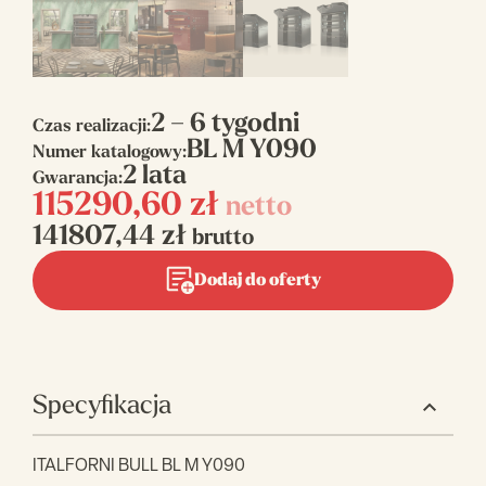
2 – 6 tygodni
Czas realizacji:
BL M Y090
Numer katalogowy:
2 lata
Gwarancja:
115290,60
zł
netto
141807,44
zł
brutto
Dodaj do oferty
Specyfikacja
ITALFORNI BULL BL M Y090