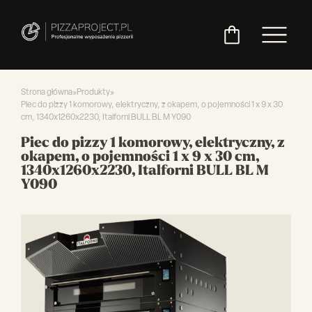
Strona główna
»
Produkty
»
Piec do pizzy 1 komorowy, elektryczny, z okapem, o pojemności 1 x 9 x 30
cm, 1340x1260x2230, Italforni BULL BL M Y090
Włoskie
Miksery
Maszyny
Chłodnictwo
Akcesoria
Pozostały
Piec do pizzy 1 komorowy, elektryczny, z
piece
do
do
do
asortyment
okapem, o pojemności 1 x 9 x 30 cm,
do
ciasta
ciasta
pizzy
1340x1260x2230, Italforni BULL BL M
pizzy
Y090