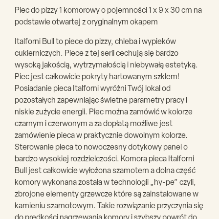
Piec do pizzy 1 komorowy o pojemności 1 x 9 x 30 cm na
podstawie otwartej z oryginalnym okapem
Italforni Bull to piece do pizzy, chleba i wypieków
cukierniczych. Piece z tej serii cechują się bardzo
wysoką jakością, wytrzymałością i niebywałą estetyką.
Piec jest całkowicie pokryty hartowanym szklem!
Posiadanie pieca Italforni wyróżni Twój lokal od
pozostałych zapewniając świetne parametry pracy i
niskie zużycie energii. Piec można zamówić w kolorze
czarnym i czerwonym a za dopłatą możliwe jest
zamówienie pieca w praktycznie dowolnym kolorze.
Sterowanie pieca to nowoczesny dotykowy panel o
bardzo wysokiej rozdzielczości. Komora pieca Italforni
Bull jest całkowicie wyłożona szamotem a dolna część
komory wykonana została w technologii „hy-pe” czyli,
zbrojone elementy grzewcze które są zainstalowane w
kamieniu szamotowym. Takie rozwiązanie przyczynia się
do prędkości nagrzewania komory i szybszy powrót do