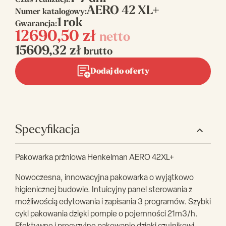
Czas realizacji:
AERO 42 XL+
Numer katalogowy:
1 rok
Gwarancja:
12690,50
zł
netto
15609,32
zł
brutto
Dodaj do oferty
Specyfikacja
Pakowarka prżniowa Henkelman AERO 42XL+
Nowoczesna, innowacyjna pakowarka o wyjątkowo
higienicznej budowie. Intuicyjny panel sterowania z
możliwością edytowania i zapisania 3 programów. Szybki
cykl pakowania dzięki pompie o pojemności 21m3/h.