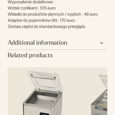
Wyposażenie dodatkowe :
Wózek z półkami : 515 euro
Wkładki do produktów płynnych / sypkich : 48 euro
Adapter do pojemników GN : 170 euro
Zestaw części do standardowego przeglądu
Additional information
Related products
Producent
Henkelman
Szerokość (mm)
613
Głębokość (mm)
491
Wysokość (mm)
469
Napięcie zasilania
230 V
Moc elektryczna
750