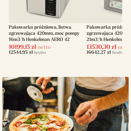
(W)
Wymiary listwy
420 mm
zgrzewającej
Pakowarka próżniowa, listwa
Pakowarka próżniowa
zgrzewająca 420mm, moc pompy
zgrzewająca 420mm
Wydajność pompy
21 m3/h
16m3/h Henkelman AERO 42
21m3/h Henkelman 
próżniowej
10199,15
zł
13530,30
zł
netto
netto
12544,95
zł
16642,27
zł
brutto
brutto
Wymiary komory
460x420x180
(mm)
Max rozmiar
460 x 400
worków (mm)