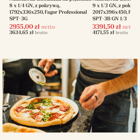
8 x 1/4 GN, z pokrywą,
9 x 1/3 GN, z pokryw
Zasilanie
elektryczne
1792x336x250, Fagor Professional
2017x396x450, Fagor
SPT-3G
SPT-3B GN 1/3
Napięcie zasilania
230 V
2955,00
zł
3391,50
zł
netto
netto
3634,65
zł
4171,55
zł
brutto
brutto
Moc elektryczna
0.17
(kW)