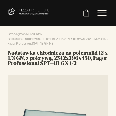
Strona główna
»
Produkty
»
Nadstawka chłodnicza na pojemniki 12 x 1/3 GN, z pokrywą, 2542x396x450,
Fagor Professional SPT-4B GN 1/3
Włoskie
Miksery
Maszyny
Chłodnictwo
Akcesoria
Pozostały
Nadstawka chłodnicza na pojemniki 12 x
piece
do
do
do
asortyment
1/3 GN, z pokrywą, 2542x396x450, Fagor
do
ciasta
ciasta
pizzy
Professional SPT-4B GN 1/3
pizzy