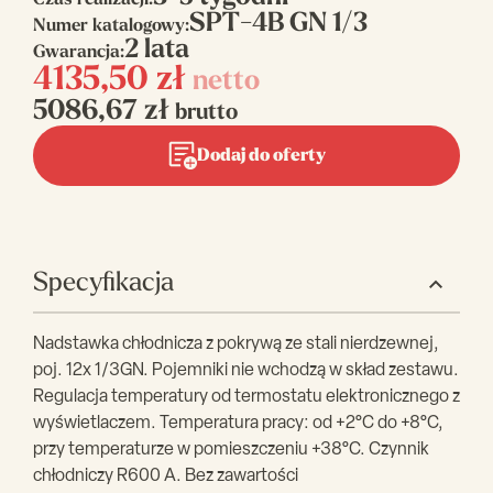
Czas realizacji:
SPT-4B GN 1/3
Numer katalogowy:
2 lata
Gwarancja:
4135,50
zł
netto
5086,67
zł
brutto
Dodaj do oferty
Specyfikacja
Nadstawka chłodnicza z pokrywą ze stali nierdzewnej,
poj. 12x 1/3GN. Pojemniki nie wchodzą w skład zestawu.
Regulacja temperatury od termostatu elektronicznego z
wyświetlaczem. Temperatura pracy: od +2°C do +8°C,
przy temperaturze w pomieszczeniu +38°C. Czynnik
chłodniczy R600 A. Bez zawartości