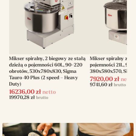
Pojemność (L)
48
Pojemność mąki
22
max (kg)
Ilość biegów
2
Mikser spiralny, 2 biegowy ze stałą
Mikser spiralny ze st
Zakres pracy
90-220
dzieżą o pojemności 60L, 90-220
pojemności 21L, 90-1
(obr/minutę)
obrotów, 530x780x830, Sigma
380x580x570, Sigma
Tauro 40 Plus (2 speed – Heavy
7920,00
zł
netto
Zasilanie
elektryczne
Duty)
9741,60
zł
brutto
16236,00
zł
netto
Napięcie zasilania
230 V / 400 V
19970,28
zł
brutto
Moc elektryczna
1.5
(kW)
Głowica
Stała