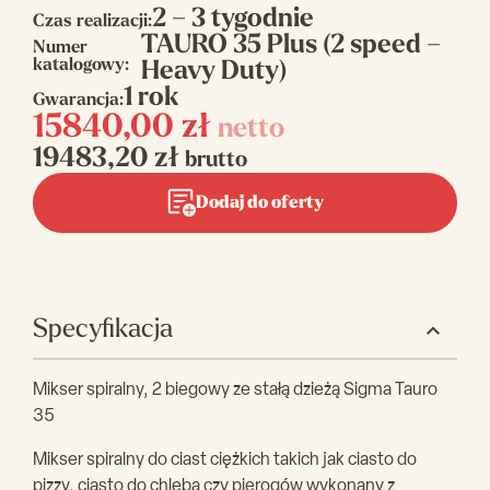
2 – 3 tygodnie
Czas realizacji:
TAURO 35 Plus (2 speed –
Numer
katalogowy:
Heavy Duty)
1 rok
Gwarancja:
15840,00
zł
netto
19483,20
zł
brutto
Dodaj do oferty
Specyfikacja
Mikser spiralny, 2 biegowy ze stałą dzieżą Sigma Tauro
35
Mikser spiralny do ciast ciężkich takich jak ciasto do
pizzy, ciasto do chleba czy pierogów wykonany z