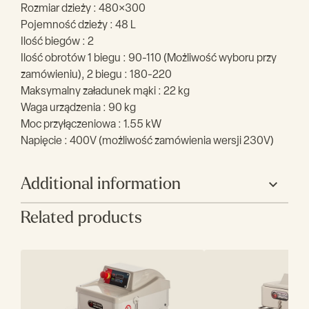
Rozmiar dzieży : 480×300
Pojemność dzieży : 48 L
Ilość biegów : 2
Ilość obrotów 1 biegu : 90-110 (Możliwość wyboru przy
zamówieniu), 2 biegu : 180-220
Maksymalny załadunek mąki : 22 kg
Waga urządzenia : 90 kg
Moc przyłączeniowa : 1.55 kW
Napięcie : 400V (możliwość zamówienia wersji 230V)
Additional information
Related products
Producent
Sigma
Szerokość (mm)
480
Głębokość (mm)
750
Wysokość (mm)
830