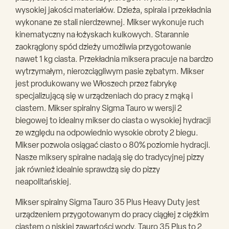
wysokiej jakości materiałów. Dzieża, spirala i przekładnia
wykonane ze stali nierdzewnej. Mikser wykonuje ruch
kinematyczny na łożyskach kulkowych. Starannie
zaokrąglony spód dzieży umożliwia przygotowanie
nawet 1 kg ciasta. Przekładnia miksera pracuje na bardzo
wytrzymałym, nierozciągliwym pasie zębatym. Mikser
jest produkowany we Włoszech przez fabrykę
specjalizującą się w urządzeniach do pracy z mąką i
ciastem. Mikser spiralny Sigma Tauro w wersji 2
biegowej to idealny mikser do ciasta o wysokiej hydracji
ze względu na odpowiednio wysokie obroty 2 biegu.
Mikser pozwola osiągać ciasto o 80% poziomie hydracji.
Nasze miksery spiralne nadają się do tradycyjnej pizzy
jak również idealnie sprawdzą się do pizzy
neapolitańskiej.
Mikser spiralny Sigma Tauro 35 Plus Heavy Duty jest
urządzeniem przygotowanym do pracy ciągłej z ciężkim
ciastem o niskiej zawartości wody. Tauro 35 Plus to 2