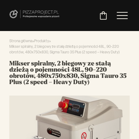
Strona główna
»
Produkty
»
Mikser spiralny, 2 biegowy ze stałą dzieżą o pojemności 48L, 90-220
obrotów, 480x750x830, Sigma Tauro 35 Plus (2 speed – Heavy Duty)
Włoskie
Miksery
Maszyny
Chłodnictwo
Akcesoria
Pozostały
Mikser spiralny, 2 biegowy ze stałą
piece
do
do
do
asortyment
dzieżą o pojemności 48L, 90-220
do
ciasta
ciasta
pizzy
obrotów, 480x750x830, Sigma Tauro 35
pizzy
Plus (2 speed – Heavy Duty)