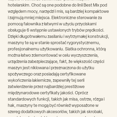
hotelarskim. Choć są one podobne do linii Best Mix pod
względem mocy, narzędzi i mis, są bardziej kompaktowe
i zajmują mniej miejsca. Elektroniczne sterowanie za
pomocą falownika z łatwymi w użyciu przyciskami
obsługuje 6 wstępnie ustawionych trybów prędkości.
Dzięki długotrwałemu zasilaniu i wytrzymałej konstrukcji,
maszyny te są w stanie sprostać rygorystycznemu,
profesjonalnemu użytkowaniu. Siatka ochronna, którą
można łatwo zdemontować w celu wyczyszczenia,
urządzenia zabezpieczające, fakt, że większość części
maszyn jest niklowana i przeznaczona do użytku
spożywczego oraz posiadają certyfikowane
wykończenia lakiernicze, zapewniły tej serii
zatwierdzenie przez najbardziej prestiżowe
międzynarodowe certyfikaty jakości. Oprócz
standardowych funkcji, takich jak misa, ostrze, rózga i
hak, maszyny te mogą być również wyposażone w
szereg dodatkowych akcesoriów, takich jak skrobaki,