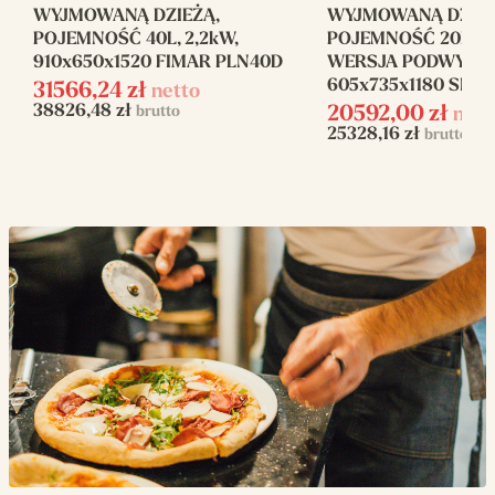
WYJMOWANĄ DZIEŻĄ,
WYJMOWANĄ DZIEŻ
POJEMNOŚĆ 40L, 2,2kW,
POJEMNOŚĆ 20L, 6
Moc elektryczna
2200
910x650x1520 FIMAR PLN40D
WERSJA PODWYŻS
(W)
605x735x1180 SIGM
31566,24
zł
netto
38826,48
zł
brutto
20592,00
zł
nett
Napięcie zasilania
230 V / 400 V
25328,16
zł
brutto
Zasilanie
elektryczne