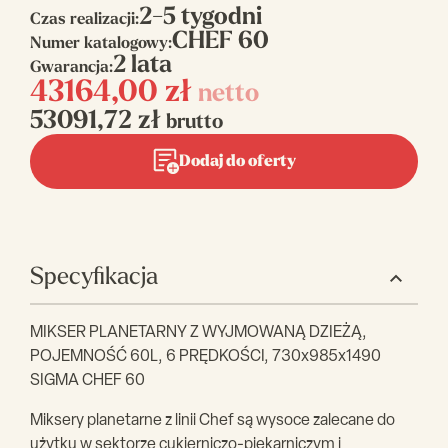
2-5 tygodni
Czas realizacji:
CHEF 60
Numer katalogowy:
2 lata
Gwarancja:
43164,00
zł
netto
53091,72
zł
brutto
Dodaj do oferty
Specyfikacja
MIKSER PLANETARNY Z WYJMOWANĄ DZIEŻĄ,
POJEMNOŚĆ 60L, 6 PRĘDKOŚCI, 730x985x1490
SIGMA CHEF 60
Miksery planetarne z linii Chef są wysoce zalecane do
użytku w sektorze cukierniczo-piekarniczym i