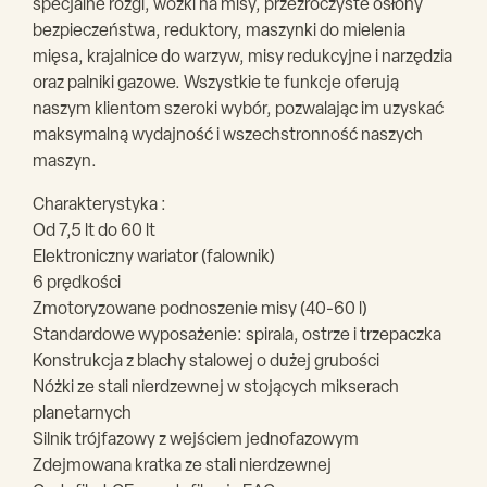
specjalne rózgi, wózki na misy, przezroczyste osłony
bezpieczeństwa, reduktory, maszynki do mielenia
mięsa, krajalnice do warzyw, misy redukcyjne i narzędzia
oraz palniki gazowe. Wszystkie te funkcje oferują
naszym klientom szeroki wybór, pozwalając im uzyskać
maksymalną wydajność i wszechstronność naszych
maszyn.
Charakterystyka :
Od 7,5 lt do 60 lt
Elektroniczny wariator (falownik)
6 prędkości
Zmotoryzowane podnoszenie misy (40-60 l)
Standardowe wyposażenie: spirala, ostrze i trzepaczka
Konstrukcja z blachy stalowej o dużej grubości
Nóżki ze stali nierdzewnej w stojących mikserach
planetarnych
Silnik trójfazowy z wejściem jednofazowym
Zdejmowana kratka ze stali nierdzewnej