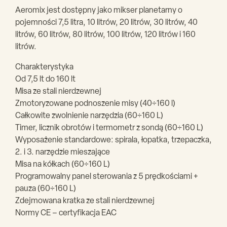
Aeromix jest dostępny jako mikser planetarny o
pojemności 7,5 litra, 10 litrów, 20 litrów, 30 litrów, 40
litrów, 60 litrów, 80 litrów, 100 litrów, 120 litrów i 160
litrów.
Charakterystyka
Od 7,5 lt do 160 lt
Misa ze stali nierdzewnej
Zmotoryzowane podnoszenie misy (40÷160 l)
Całkowite zwolnienie narzędzia (60÷160 L)
Timer, licznik obrotów i termometr z sondą (60÷160 L)
Wyposażenie standardowe: spirala, łopatka, trzepaczka,
2. i 3. narzędzie mieszające
Misa na kółkach (60÷160 L)
Programowalny panel sterowania z 5 prędkościami +
pauza (60÷160 L)
Zdejmowana kratka ze stali nierdzewnej
Normy CE – certyfikacja EAC