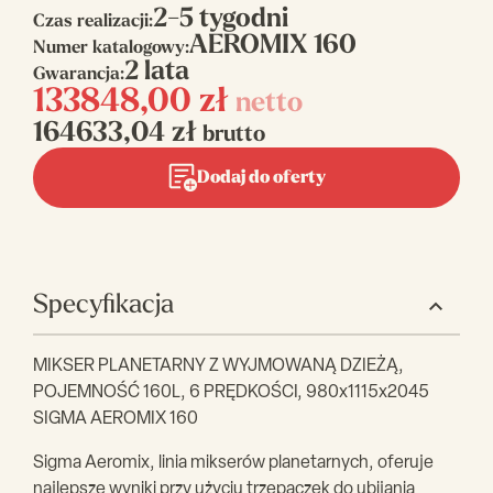
2-5 tygodni
Czas realizacji:
AEROMIX 160
Numer katalogowy:
2 lata
Gwarancja:
133848,00
zł
netto
164633,04
zł
brutto
Dodaj do oferty
Specyfikacja
MIKSER PLANETARNY Z WYJMOWANĄ DZIEŻĄ,
POJEMNOŚĆ 160L, 6 PRĘDKOŚCI, 980x1115x2045
SIGMA AEROMIX 160
Sigma Aeromix, linia mikserów planetarnych, oferuje
najlepsze wyniki przy użyciu trzepaczek do ubijania