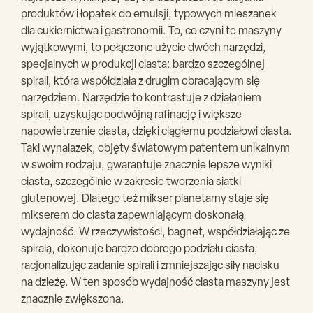
produktów i łopatek do emulsji, typowych mieszanek
dla cukiernictwa i gastronomii. To, co czyni te maszyny
wyjątkowymi, to połączone użycie dwóch narzędzi,
specjalnych w produkcji ciasta: bardzo szczególnej
spirali, która współdziała z drugim obracającym się
narzędziem. Narzędzie to kontrastuje z działaniem
spirali, uzyskując podwójną rafinację i większe
napowietrzenie ciasta, dzięki ciągłemu podziałowi ciasta.
Taki wynalazek, objęty światowym patentem unikalnym
w swoim rodzaju, gwarantuje znacznie lepsze wyniki
ciasta, szczególnie w zakresie tworzenia siatki
glutenowej. Dlatego też mikser planetarny staje się
mikserem do ciasta zapewniającym doskonałą
wydajność. W rzeczywistości, bagnet, współdziałając ze
spiralą, dokonuje bardzo dobrego podziału ciasta,
racjonalizując zadanie spirali i zmniejszając siły nacisku
na dzieżę. W ten sposób wydajność ciasta maszyny jest
znacznie zwiększona.