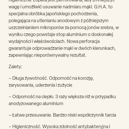
higieniczna. Łopata jest perforowana, aby zmniejszyć
wagę i umożliwić usuwanie nadmiaru mąki. G.H.A. to
specjalna obróbka japońskiego pochodzenia,
polegająca na utlenianiu anodowym z późniejszym
uszczelnianiem mikroporów za pomocą jonów srebra, w
wyniku czego powstaje stop aluminium o doskonałej
wydajności i właściwościach. Nowa perforacja
gwarantuje odprowadzanie mąki w dwóch kierunkach,
zapewniając nieporównywalny rezultat.
Zalety:
– Długa żywotność. Odporność na korozję,
zarysowania, uderzenia i zużycie
– Odporność na ciepło. 3 razy większa niż w przypadku
anodyzowanego aluminium
– Łatwe przesuwanie. Bardzo niski współczynnik tarcia
– Higieniczność. Wysoka zdolność antybakteryjna i