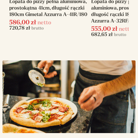
Łopata do pizzy pełna aluminiowa,
Łopata do pizzy per
Linia
Gold
prostokątna 41cm, długość rączki
aluminiowa, prostok
180cm Gimetal Azzurra A-41R/180
długość rączki 180c
Azzurra A-32RF/180
586,00
zł
netto
720,78
zł
brutto
555,00
zł
netto
682,65
zł
brutto