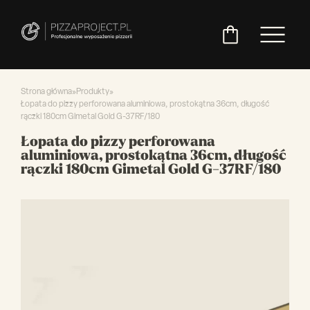
Strona główna
»
Produkty
»
Łopata do pizzy perforowana aluminiowa, prostokątna 36cm, długość
rączki 180cm Gimetal Gold G-37RF/180
Włoskie
Miksery
Maszyny
Chłodnictwo
Akcesoria
Pozostały
Łopata do pizzy perforowana
piece
do
do
do
asortyment
aluminiowa, prostokątna 36cm, długość
do
ciasta
ciasta
pizzy
rączki 180cm Gimetal Gold G-37RF/180
pizzy