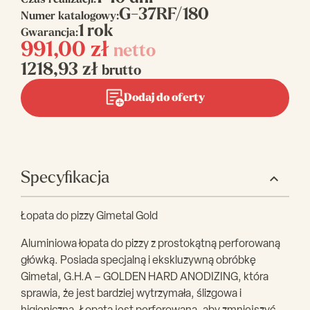
Czas realizacji:
G-37RF/180
Numer katalogowy:
1 rok
Gwarancja:
991,00
zł
netto
1218,93
zł
brutto
Dodaj do oferty
Specyfikacja
Łopata do pizzy Gimetal Gold
Aluminiowa łopata do pizzy z prostokątną perforowaną
główką. Posiada specjalną i ekskluzywną obróbkę
Gimetal, G.H.A – GOLDEN HARD ANODIZING, która
sprawia, że jest bardziej wytrzymała, ślizgowa i