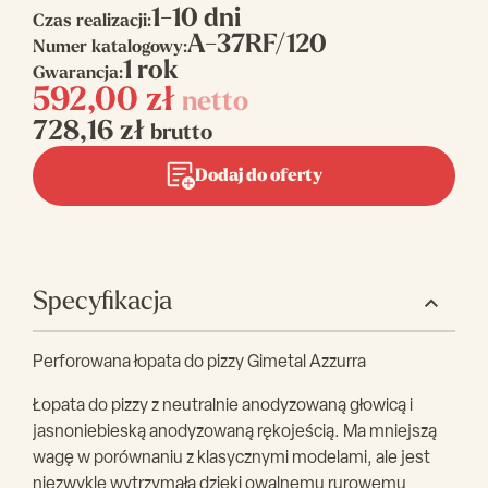
1-10 dni
Czas realizacji:
A-37RF/120
Numer katalogowy:
1 rok
Gwarancja:
592,00
zł
netto
728,16
zł
brutto
Dodaj do oferty
Specyfikacja
Perforowana łopata do pizzy Gimetal Azzurra
Łopata do pizzy z neutralnie anodyzowaną głowicą i
jasnoniebieską anodyzowaną rękojeścią. Ma mniejszą
wagę w porównaniu z klasycznymi modelami, ale jest
niezwykle wytrzymała dzięki owalnemu rurowemu