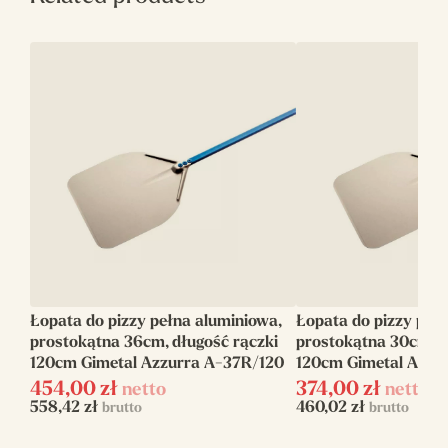
Rozmiar
36
główki(cm)
Długość
120
rączki(cm)
Długość
160
całkowita(cm)
Rodzaj
Perforowana
Kształt
Prostokątna
Łopata do pizzy pełna aluminiowa,
Łopata do pizzy peł
Linia
Azzurra
prostokątna 36cm, długość rączki
prostokątna 30cm, d
120cm Gimetal Azzurra A-37R/120
120cm Gimetal Azzu
454,00
zł
374,00
zł
netto
netto
558,42
zł
460,02
zł
brutto
brutto