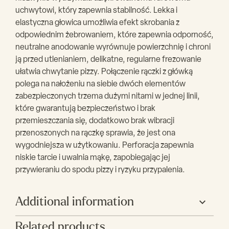
uchwytowi, który zapewnia stabilność. Lekka i
elastyczna głowica umożliwia efekt skrobania z
odpowiednim żebrowaniem, które zapewnia odporność,
neutralne anodowanie wyrównuje powierzchnię i chroni
ją przed utlenianiem, delikatne, regularne frezowanie
ułatwia chwytanie pizzy. Połączenie rączki z główką
polega na nałożeniu na siebie dwóch elementów
zabezpieczonych trzema dużymi nitami w jednej linii,
które gwarantują bezpieczeństwo i brak
przemieszczania się, dodatkowo brak wibracji
przenoszonych na rączkę sprawia, że jest ona
wygodniejsza w użytkowaniu. Perforacja zapewnia
niskie tarcie i uwalnia mąkę, zapobiegając jej
przywieraniu do spodu pizzy i ryzyku przypalenia.
Additional information
Related products
Producent
Gimetal