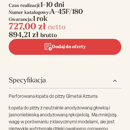
1-10 dni
Czas realizacji:
A-45F/180
Numer katalogowy:
1 rok
Gwarancja:
727,00
zł
netto
894,21
zł
brutto
Dodaj do oferty
Specyfikacja
Perforowana łopata do pizzy Gimetal Azzurra
Łopata do pizzy z neutralnie anodyzowaną głowicą i
jasnoniebieską anodyzowaną rękojeścią. Ma mniejszą
wagę w porównaniu z klasycznymi modelami, ale jest
niezwykle wytrzymała dzięki owalnemu rurowemu