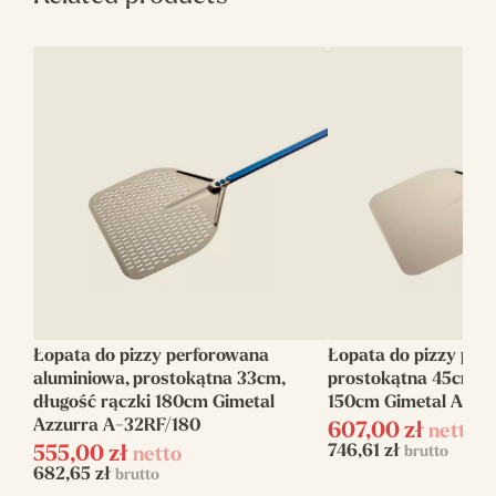
Rozmiar
45
główki(cm)
Długość
180
rączki(cm)
Długość
230
całkowita(cm)
Rodzaj
Perforowana
Kształt
Okrągła
Łopata do pizzy perforowana
Łopata do pizzy peł
Linia
Azzurra
aluminiowa, prostokątna 33cm,
prostokątna 45cm, d
długość rączki 180cm Gimetal
150cm Gimetal Azzu
Azzurra A-32RF/180
607,00
zł
netto
746,61
zł
555,00
zł
brutto
netto
682,65
zł
brutto