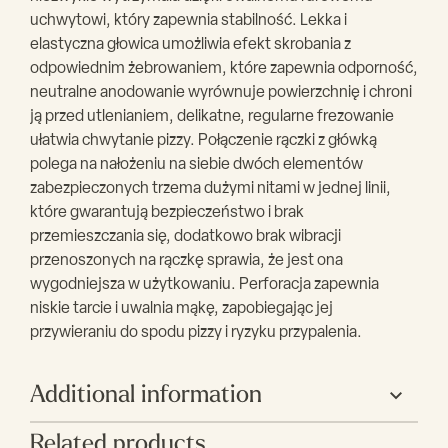
uchwytowi, który zapewnia stabilność. Lekka i
elastyczna głowica umożliwia efekt skrobania z
odpowiednim żebrowaniem, które zapewnia odporność,
neutralne anodowanie wyrównuje powierzchnię i chroni
ją przed utlenianiem, delikatne, regularne frezowanie
ułatwia chwytanie pizzy. Połączenie rączki z główką
polega na nałożeniu na siebie dwóch elementów
zabezpieczonych trzema dużymi nitami w jednej linii,
które gwarantują bezpieczeństwo i brak
przemieszczania się, dodatkowo brak wibracji
przenoszonych na rączkę sprawia, że jest ona
wygodniejsza w użytkowaniu. Perforacja zapewnia
niskie tarcie i uwalnia mąkę, zapobiegając jej
przywieraniu do spodu pizzy i ryzyku przypalenia.
Additional information
Related products
Producent
Gimetal