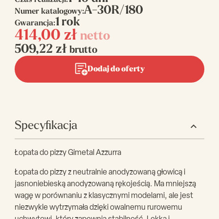
Czas realizacji:
A-30R/180
Numer katalogowy:
1 rok
Gwarancja:
414,00
zł
netto
509,22
zł
brutto
Dodaj do oferty
Specyfikacja
Łopata do pizzy Gimetal Azzurra
Łopata do pizzy z neutralnie anodyzowaną głowicą i
jasnoniebieską anodyzowaną rękojeścią. Ma mniejszą
wagę w porównaniu z klasycznymi modelami, ale jest
niezwykle wytrzymała dzięki owalnemu rurowemu