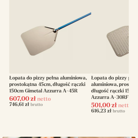
Długość
180
rączki(cm)
Długość
213
całkowita(cm)
Rodzaj
Gładka
Kształt
Prostokątna
Łopata do pizzy pełna aluminiowa,
Łopata do pizzy per
Linia
Azzurra
prostokątna 45cm, długość rączki
aluminiowa, prostok
150cm Gimetal Azzurra A-45R
długość rączki 150c
Azzurra A-30RF
607,00
zł
netto
746,61
zł
brutto
501,00
zł
netto
616,23
zł
brutto