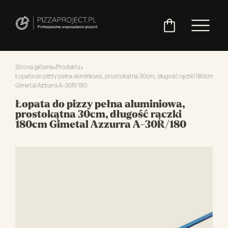
Strona główna
»
Produkty
»
Łopata do pizzy pełna aluminiowa, prostokątna 30cm, długość rączki 180cm
Gimetal Azzurra A-30R/180
Włoskie
Miksery
Maszyny
Chłodnictwo
Akcesoria
Pozostały
Łopata do pizzy pełna aluminiowa,
piece
do
do
do
asortyment
prostokątna 30cm, długość rączki
do
ciasta
ciasta
pizzy
180cm Gimetal Azzurra A-30R/180
pizzy