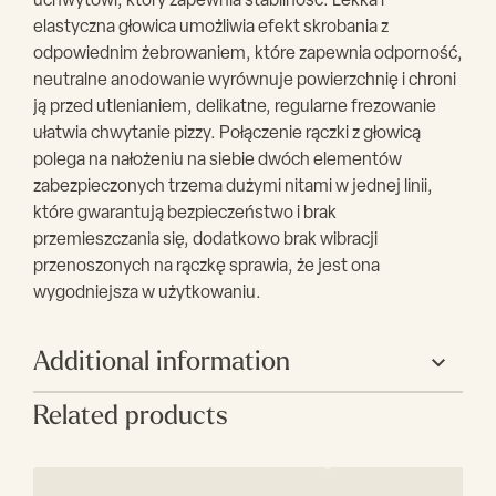
uchwytowi, który zapewnia stabilność. Lekka i
elastyczna głowica umożliwia efekt skrobania z
odpowiednim żebrowaniem, które zapewnia odporność,
neutralne anodowanie wyrównuje powierzchnię i chroni
ją przed utlenianiem, delikatne, regularne frezowanie
ułatwia chwytanie pizzy. Połączenie rączki z głowicą
polega na nałożeniu na siebie dwóch elementów
zabezpieczonych trzema dużymi nitami w jednej linii,
które gwarantują bezpieczeństwo i brak
przemieszczania się, dodatkowo brak wibracji
przenoszonych na rączkę sprawia, że jest ona
wygodniejsza w użytkowaniu.
Additional information
Related products
Producent
Gimetal
Rozmiar
30
główki(cm)