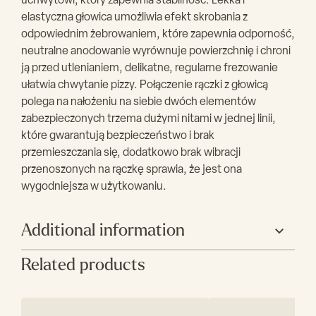
uchwytowi, który zapewnia stabilność. Lekka i
elastyczna głowica umożliwia efekt skrobania z
odpowiednim żebrowaniem, które zapewnia odporność,
neutralne anodowanie wyrównuje powierzchnię i chroni
ją przed utlenianiem, delikatne, regularne frezowanie
ułatwia chwytanie pizzy. Połączenie rączki z głowicą
polega na nałożeniu na siebie dwóch elementów
zabezpieczonych trzema dużymi nitami w jednej linii,
które gwarantują bezpieczeństwo i brak
przemieszczania się, dodatkowo brak wibracji
przenoszonych na rączkę sprawia, że jest ona
wygodniejsza w użytkowaniu.
Additional information
Related products
Producent
Gimetal
Rozmiar
36
główki(cm)