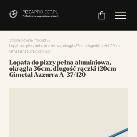
Strona główna
»
Produkty
»
Łopata do pizzy pełna aluminiowa, okrągła 36cm, długość rączki 120cm
Gimetal Azzurra A-37/120
Włoskie
Miksery
Maszyny
Chłodnictwo
Akcesoria
Pozostały
Łopata do pizzy pełna aluminiowa,
piece
do
do
do
asortyment
okrągła 36cm, długość rączki 120cm
do
ciasta
ciasta
pizzy
Gimetal Azzurra A-37/120
pizzy