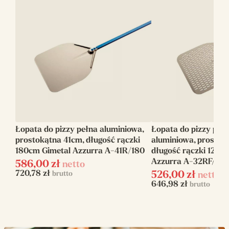
Długość
120
rączki(cm)
Długość
160
całkowita(cm)
Rodzaj
Gładka
Kształt
Okrągła
Łopata do pizzy pełna aluminiowa,
Łopata do pizzy per
Linia
Azzurra
prostokątna 41cm, długość rączki
aluminiowa, prostok
180cm Gimetal Azzurra A-41R/180
długość rączki 120c
Azzurra A-32RF/120
586,00
zł
netto
720,78
zł
brutto
526,00
zł
netto
646,98
zł
brutto