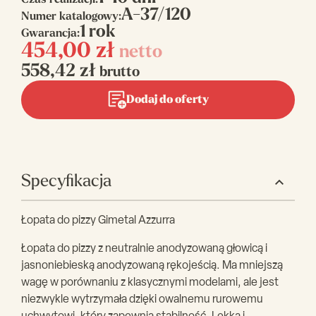
Czas realizacji:
A-37/120
Numer katalogowy:
1 rok
Gwarancja:
454,00
zł
netto
558,42
zł
brutto
Dodaj do oferty
Specyfikacja
Łopata do pizzy Gimetal Azzurra
Łopata do pizzy z neutralnie anodyzowaną głowicą i
jasnoniebieską anodyzowaną rękojeścią. Ma mniejszą
wagę w porównaniu z klasycznymi modelami, ale jest
niezwykle wytrzymała dzięki owalnemu rurowemu