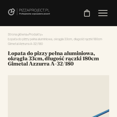
Strona główna
»
Produkty
»
Łopata do pizzy pełna aluminiowa, okrągła 33cm, długość rączki 180cm
Gimetal Azzurra A-32/180
Włoskie
Miksery
Maszyny
Chłodnictwo
Akcesoria
Pozostały
Łopata do pizzy pełna aluminiowa,
piece
do
do
do
asortyment
okrągła 33cm, długość rączki 180cm
do
ciasta
ciasta
pizzy
Gimetal Azzurra A-32/180
pizzy