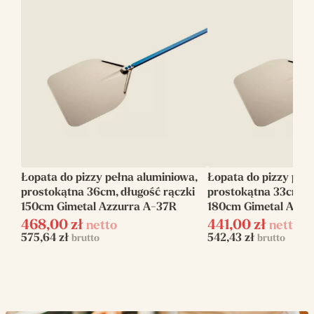
Długość
180
rączki(cm)
Długość
216
całkowita(cm)
Rodzaj
Gładka
Kształt
Okrągła
Łopata do pizzy pełna aluminiowa,
Łopata do pizzy peł
Linia
Azzurra
prostokątna 36cm, długość rączki
prostokątna 33cm, d
150cm Gimetal Azzurra A-37R
180cm Gimetal Azzu
468,00
zł
441,00
zł
netto
netto
575,64
zł
542,43
zł
brutto
brutto