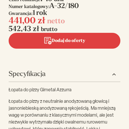
Czas realizacji:
A-32/180
Numer katalogowy:
1 rok
Gwarancja:
441,00
zł
netto
542,43
zł
brutto
Dodaj do oferty
Specyfikacja
Łopata do pizzy Gimetal Azzurra
Łopata do pizzy z neutralnie anodyzowaną głowicą i
jasnoniebieską anodyzowaną rękojeścią. Ma mniejszą
wagę w porównaniu z klasycznymi modelami, ale jest
niezwykle wytrzymała dzięki owalnemu rurowemu