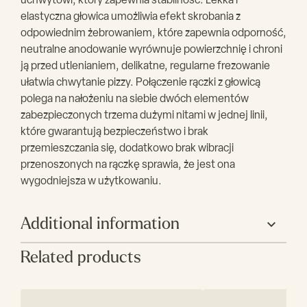
uchwytowi, który zapewnia stabilność. Lekka i
elastyczna głowica umożliwia efekt skrobania z
odpowiednim żebrowaniem, które zapewnia odporność,
neutralne anodowanie wyrównuje powierzchnię i chroni
ją przed utlenianiem, delikatne, regularne frezowanie
ułatwia chwytanie pizzy. Połączenie rączki z głowicą
polega na nałożeniu na siebie dwóch elementów
zabezpieczonych trzema dużymi nitami w jednej linii,
które gwarantują bezpieczeństwo i brak
przemieszczania się, dodatkowo brak wibracji
przenoszonych na rączkę sprawia, że jest ona
wygodniejsza w użytkowaniu.
Additional information
Related products
Producent
Gimetal
Rozmiar
33
główki(cm)