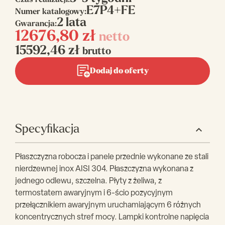
Czas realizacji:
E7P4+FE
Numer katalogowy:
2 lata
Gwarancja:
12676,80
zł
netto
15592,46
zł
brutto
Dodaj do oferty
Specyfikacja
Płaszczyzna robocza i panele przednie wykonane ze stali
nierdzewnej inox AISI 304. Płaszczyzna wykonana z
jednego odlewu, szczelna. Płyty z żeliwa, z
termostatem awaryjnym i 6-ścio pozycyjnym
przełącznikiem awaryjnym uruchamiającym 6 rόżnych
koncentrycznych stref mocy. Lampki kontrolne napięcia