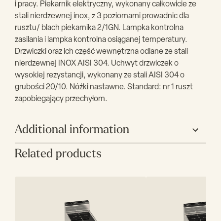
i pracy. Piekarnik elektryczny, wykonany całkowicie ze
stali nierdzewnej inox, z 3 poziomami prowadnic dla
rusztu/ blach piekarnika 2/1GN. Lampka kontrolna
zasilania i lampka kontrolna osiąganej temperatury.
Drzwiczki oraz ich część wewnętrzna odlane ze stali
nierdzewnej INOX AISI 304. Uchwyt drzwiczek o
wysokiej rezystancji, wykonany ze stali AISI 304 o
grubości 20/10. Nόżki nastawne. Standard: nr 1 ruszt
zapobiegający przechyłom.
Additional information
Related products
Producent
Bertos
Szerokość (mm)
800
Głębokość (mm)
700
Wysokość (mm)
900