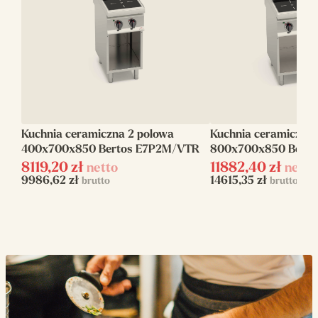
Ilość płyt
4
grzewczych
Rodzaj
Płyty okrągłe
Piekarnik
Tak
Kuchnia ceramiczna 2 polowa
Kuchnia ceramiczna 
Zasilanie
elektryczne
400x700x850 Bertos E7P2M/VTR
800x700x850 Bert
Moc elektryczna
8119,20
zł
11882,40
zł
netto
netto
17.9
9986,62
zł
14615,35
zł
brutto
brutto
(kW)
Napięcie zasilania
400 V
Waga (kg)
100