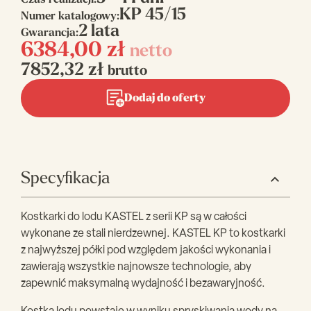
Czas realizacji:
KP 45/15
Numer katalogowy:
2 lata
Gwarancja:
6384,00
zł
netto
7852,32
zł
brutto
Dodaj do oferty
Specyfikacja
Kostkarki do lodu KASTEL z serii KP są w całości
wykonane ze stali nierdzewnej. KASTEL KP to kostkarki
z najwyższej półki pod względem jakości wykonania i
zawierają wszystkie najnowsze technologie, aby
zapewnić maksymalną wydajność i bezawaryjność.