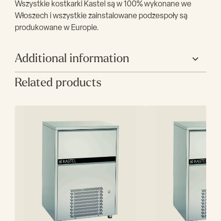
Wszystkie kostkarki Kastel są w 100% wykonane we
Włoszech i wszystkie zainstalowane podzespoły są
produkowane w Europie.
Additional information
Related products
Producent
Kastel
Szerokość (mm)
500
Głębokość (mm)
585
Wysokość (mm)
685
Wydajność (kg)
45
Zasobnik (kg)
15
Czynnik
R452A