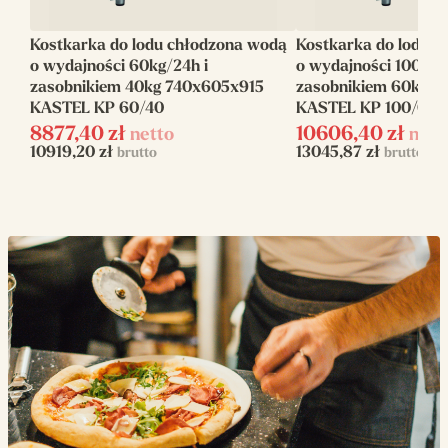
chłodniczy
Kostkarka do lodu chłodzona wodą
Kostkarka do lodu 
Chłodzenie
Wodą
o wydajności 60kg/24h i
o wydajności 100kg/
zasobnikiem 40kg 740x605x915
zasobnikiem 60kg 7
Waga (kg)
55
KASTEL KP 60/40
KASTEL KP 100/60
8877,40
Moc elektryczna
zł
10606,40
zł
netto
nett
700
10919,20
zł
13045,87
zł
brutto
brutto
(W)
Zasilanie
elektryczne
Napięcie zasilania
230 V