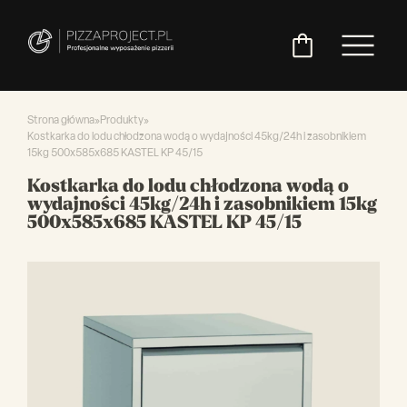
Strona główna
»
Produkty
»
Kostkarka do lodu chłodzona wodą o wydajności 45kg/24h i zasobnikiem
15kg 500x585x685 KASTEL KP 45/15
Włoskie
Miksery
Maszyny
Chłodnictwo
Akcesoria
Pozostały
Kostkarka do lodu chłodzona wodą o
piece
do
do
do
asortyment
wydajności 45kg/24h i zasobnikiem 15kg
do
ciasta
ciasta
pizzy
500x585x685 KASTEL KP 45/15
pizzy