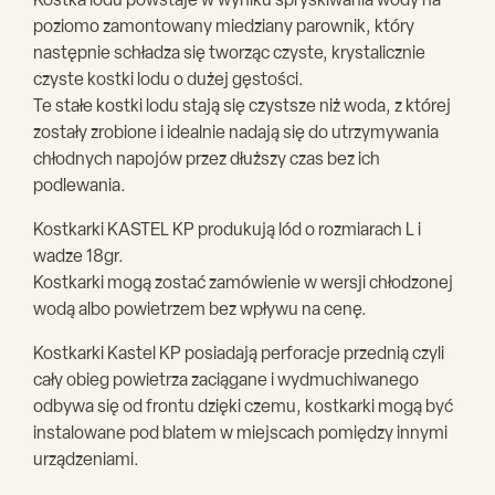
Kostka lodu powstaje w wyniku spryskiwania wody na
poziomo zamontowany miedziany parownik, który
następnie schładza się tworząc czyste, krystalicznie
czyste kostki lodu o dużej gęstości.
Te stałe kostki lodu stają się czystsze niż woda, z której
zostały zrobione i idealnie nadają się do utrzymywania
chłodnych napojów przez dłuższy czas bez ich
podlewania.
Kostkarki KASTEL KP produkują lód o rozmiarach L i
wadze 18gr.
Kostkarki mogą zostać zamówienie w wersji chłodzonej
wodą albo powietrzem bez wpływu na cenę.
Kostkarki Kastel KP posiadają perforacje przednią czyli
cały obieg powietrza zaciągane i wydmuchiwanego
odbywa się od frontu dzięki czemu, kostkarki mogą być
instalowane pod blatem w miejscach pomiędzy innymi
urządzeniami.