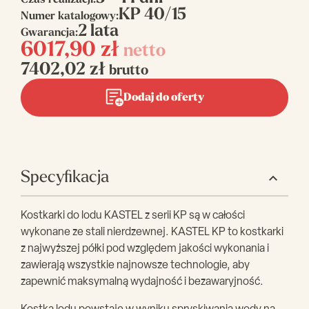
Czas realizacji:
KP 40/15
Numer katalogowy:
2 lata
Gwarancja:
6017,90
zł
netto
7402,02
zł
brutto
Dodaj do oferty
Specyfikacja
Kostkarki do lodu KASTEL z serii KP są w całości
wykonane ze stali nierdzewnej. KASTEL KP to kostkarki
z najwyższej półki pod względem jakości wykonania i
zawierają wszystkie najnowsze technologie, aby
zapewnić maksymalną wydajność i bezawaryjność.