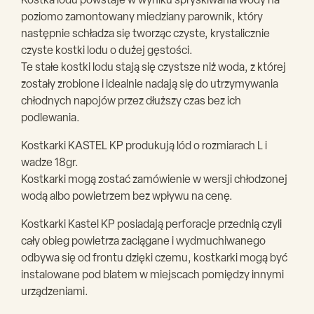
Kostka lodu powstaje w wyniku spryskiwania wody na
poziomo zamontowany miedziany parownik, który
następnie schładza się tworząc czyste, krystalicznie
czyste kostki lodu o dużej gęstości.
Te stałe kostki lodu stają się czystsze niż woda, z której
zostały zrobione i idealnie nadają się do utrzymywania
chłodnych napojów przez dłuższy czas bez ich
podlewania.
Kostkarki KASTEL KP produkują lód o rozmiarach L i
wadze 18gr.
Kostkarki mogą zostać zamówienie w wersji chłodzonej
wodą albo powietrzem bez wpływu na cenę.
Kostkarki Kastel KP posiadają perforacje przednią czyli
cały obieg powietrza zaciągane i wydmuchiwanego
odbywa się od frontu dzięki czemu, kostkarki mogą być
instalowane pod blatem w miejscach pomiędzy innymi
urządzeniami.