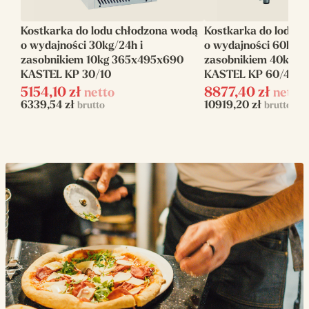
chłodniczy
Kostkarka do lodu chłodzona wodą
Kostkarka do lodu 
Chłodzenie
Wodą
o wydajności 30kg/24h i
o wydajności 60kg/2
zasobnikiem 10kg 365x495x690
zasobnikiem 40kg 7
Waga (kg)
53
KASTEL KP 30/10
KASTEL KP 60/40
5154,10
Moc elektryczna
zł
8877,40
zł
netto
netto
700
6339,54
zł
10919,20
zł
brutto
brutto
(W)
Zasilanie
elektryczne
Napięcie zasilania
230 V