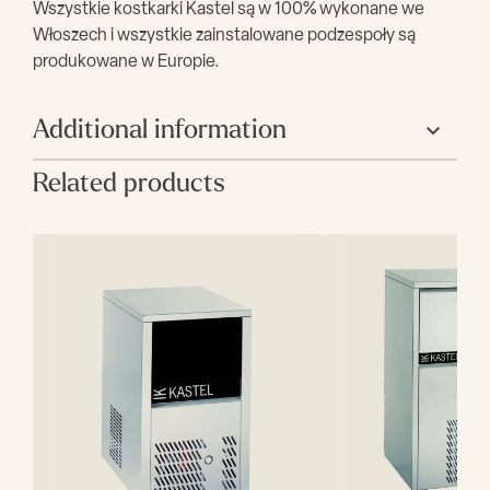
Wszystkie kostkarki Kastel są w 100% wykonane we
Włoszech i wszystkie zainstalowane podzespoły są
produkowane w Europie.
Additional information
Related products
Producent
Kastel
Szerokość (mm)
500
Głębokość (mm)
585
Wysokość (mm)
685
Wydajność (kg)
37
Zasobnik (kg)
15
Czynnik
R452A