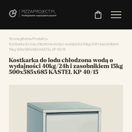
Strona główna
»
Produkty
»
Kostkarka do lodu chłodzona wodą o wydajności 40kg/24h i zasobnikiem
15kg 500x585x685 KASTEL KP 40/15
Włoskie
Miksery
Maszyny
Chłodnictwo
Akcesoria
Pozostały
Kostkarka do lodu chłodzona wodą o
piece
do
do
do
asortyment
wydajności 40kg/24h i zasobnikiem 15kg
do
ciasta
ciasta
pizzy
500x585x685 KASTEL KP 40/15
pizzy