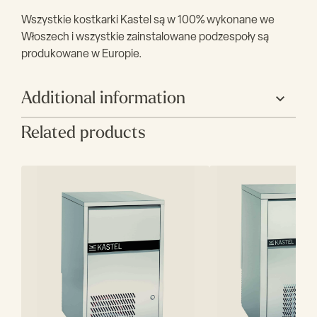
Wszystkie kostkarki Kastel są w 100% wykonane we
Włoszech i wszystkie zainstalowane podzespoły są
produkowane w Europie.
Additional information
Related products
Producent
Kastel
Szerokość (mm)
840
Głębokość (mm)
745
Wysokość (mm)
1070
Wydajność (kg)
175
Zasobnik (kg)
75