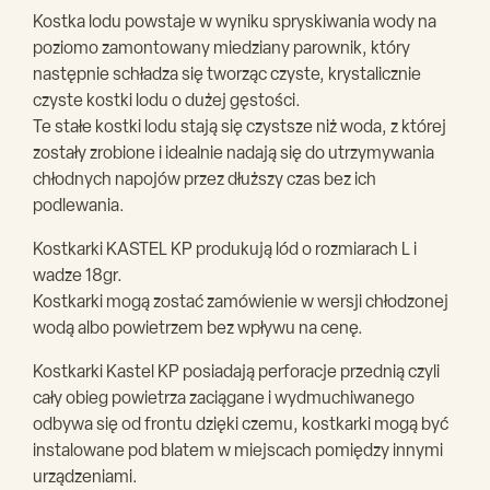
Kostka lodu powstaje w wyniku spryskiwania wody na
poziomo zamontowany miedziany parownik, który
następnie schładza się tworząc czyste, krystalicznie
czyste kostki lodu o dużej gęstości.
Te stałe kostki lodu stają się czystsze niż woda, z której
zostały zrobione i idealnie nadają się do utrzymywania
chłodnych napojów przez dłuższy czas bez ich
podlewania.
Kostkarki KASTEL KP produkują lód o rozmiarach L i
wadze 18gr.
Kostkarki mogą zostać zamówienie w wersji chłodzonej
wodą albo powietrzem bez wpływu na cenę.
Kostkarki Kastel KP posiadają perforacje przednią czyli
cały obieg powietrza zaciągane i wydmuchiwanego
odbywa się od frontu dzięki czemu, kostkarki mogą być
instalowane pod blatem w miejscach pomiędzy innymi
urządzeniami.