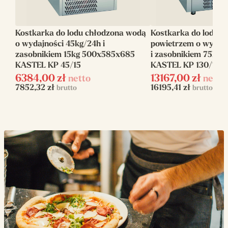
Czynnik
R452A
chłodniczy
Kostkarka do lodu chłodzona wodą
Kostkarka do lodu c
Chłodzenie
Powietrzem
o wydajności 45kg/24h i
powietrzem o wydajn
zasobnikiem 15kg 500x585x685
i zasobnikiem 75kg
Waga (kg)
118
KASTEL KP 45/15
KASTEL KP 130/75
6384,00
Moc elektryczna
zł
13167,00
zł
netto
netto
1700
7852,32
zł
16195,41
zł
brutto
brutto
(W)
Zasilanie
elektryczne
Napięcie zasilania
230 V