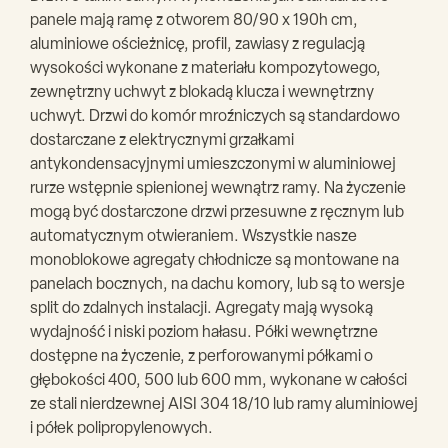
panele mają ramę z otworem 80/90 x 190h cm,
aluminiowe ościeżnicę, profil, zawiasy z regulacją
wysokości wykonane z materiału kompozytowego,
zewnętrzny uchwyt z blokadą klucza i wewnętrzny
uchwyt. Drzwi do komór mroźniczych są standardowo
dostarczane z elektrycznymi grzałkami
antykondensacyjnymi umieszczonymi w aluminiowej
rurze wstępnie spienionej wewnątrz ramy. Na życzenie
mogą być dostarczone drzwi przesuwne z ręcznym lub
automatycznym otwieraniem. Wszystkie nasze
monoblokowe agregaty chłodnicze są montowane na
panelach bocznych, na dachu komory, lub są to wersje
split do zdalnych instalacji. Agregaty mają wysoką
wydajność i niski poziom hałasu. Półki wewnętrzne
dostępne na życzenie, z perforowanymi półkami o
głębokości 400, 500 lub 600 mm, wykonane w całości
ze stali nierdzewnej AISI 304 18/10 lub ramy aluminiowej
i półek polipropylenowych.