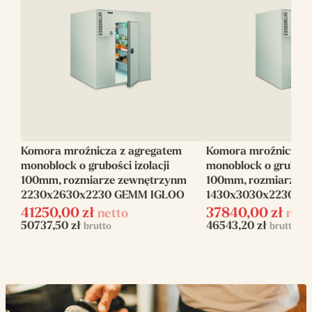
Wysokość (mm)
2230
Wymiary
2430x2430x2030
wewnętrzne (mm)
Zakres
-18/-20
temperatur (C)
Moc elektryczna
1.5
Komora mroźnicza z agregatem
Komora mroźnicza z
(kW)
monoblock o grubości izolacji
monoblock o grubości
100mm, rozmiarze zewnętrzynm
100mm, rozmiarze 
Zasilanie
elektryczne
2230x2630x2230 GEMM IGLOO
1430x3030x2230 G
41250,00
zł
37840,00
zł
netto
nett
Napięcie zasilania
230 V
50737,50
zł
46543,20
zł
brutto
brutto