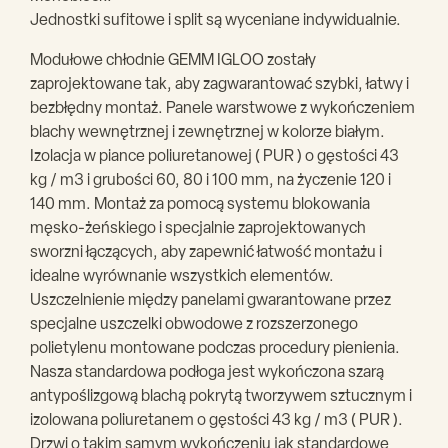
Jednostki sufitowe i split są wyceniane indywidualnie.
Modułowe chłodnie GEMM IGLOO zostały
zaprojektowane tak, aby zagwarantować szybki, łatwy i
bezbłędny montaż. Panele warstwowe z wykończeniem
blachy wewnętrznej i zewnętrznej w kolorze białym.
Izolacja w piance poliuretanowej ( PUR ) o gęstości 43
kg / m3 i grubości 60, 80 i 100 mm, na życzenie 120 i
140 mm. Montaż za pomocą systemu blokowania
męsko-żeńskiego i specjalnie zaprojektowanych
sworzni łączących, aby zapewnić łatwość montażu i
idealne wyrównanie wszystkich elementów.
Uszczelnienie między panelami gwarantowane przez
specjalne uszczelki obwodowe z rozszerzonego
polietylenu montowane podczas procedury pienienia.
Nasza standardowa podłoga jest wykończona szarą
antypoślizgową blachą pokrytą tworzywem sztucznym i
izolowana poliuretanem o gęstości 43 kg / m3 ( PUR ).
Drzwi o takim samym wykończeniu jak standardowe