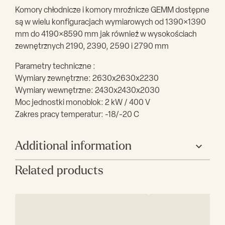
Komory chłodnicze i komory mroźnicze GEMM dostępne
są w wielu konfiguracjach wymiarowych od 1390×1390
mm do 4190×8590 mm jak również w wysokościach
zewnętrznych 2190, 2390, 2590 i 2790 mm
Parametry techniczne :
Wymiary zewnętrzne: 2630x2630x2230
Wymiary wewnętrzne: 2430x2430x2030
Moc jednostki monoblok: 2 kW / 400 V
Zakres pracy temperatur: -18/-20 C
Additional information
Related products
Producent
GEMM
Szerokość (mm)
2630
Głębokość (mm)
2630