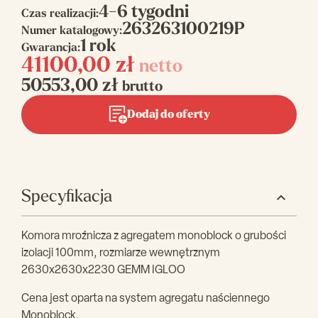
4-6 tygodni
Czas realizacji:
263263100219P
Numer katalogowy:
1 rok
Gwarancja:
41100,00
zł
netto
50553,00
zł
brutto
Dodaj do oferty
Specyfikacja
Komora mroźnicza z agregatem monoblock o grubości
izolacji 100mm, rozmiarze wewnętrznym
2630x2630x2230 GEMM IGLOO
Cena jest oparta na system agregatu naściennego
Monoblock.