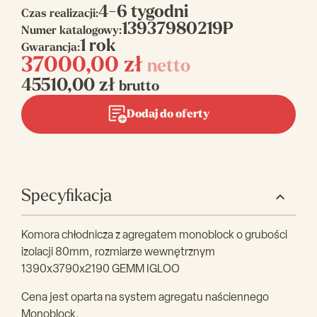
4-6 tygodni
Czas realizacji:
13937980219P
Numer katalogowy:
1 rok
Gwarancja:
37000,00
zł
netto
45510,00
zł
brutto
Dodaj do oferty
Specyfikacja
Komora chłodnicza z agregatem monoblock o grubości
izolacji 80mm, rozmiarze wewnętrznym
1390x3790x2190 GEMM IGLOO
Cena jest oparta na system agregatu naściennego
Monoblock.