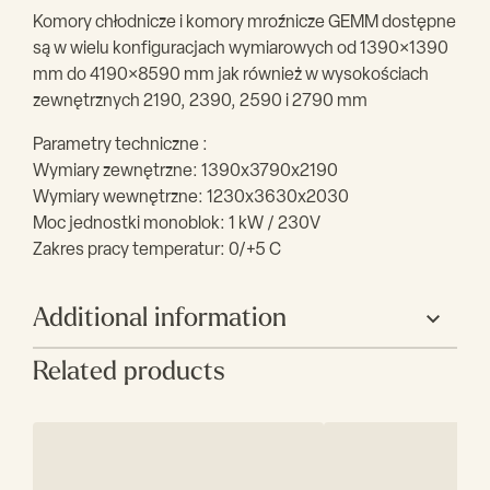
Komory chłodnicze i komory mroźnicze GEMM dostępne
są w wielu konfiguracjach wymiarowych od 1390×1390
mm do 4190×8590 mm jak również w wysokościach
zewnętrznych 2190, 2390, 2590 i 2790 mm
Parametry techniczne :
Wymiary zewnętrzne: 1390x3790x2190
Wymiary wewnętrzne: 1230x3630x2030
Moc jednostki monoblok: 1 kW / 230V
Zakres pracy temperatur: 0/+5 C
Additional information
Related products
Producent
GEMM
Szerokość (mm)
1390
Głębokość (mm)
3790