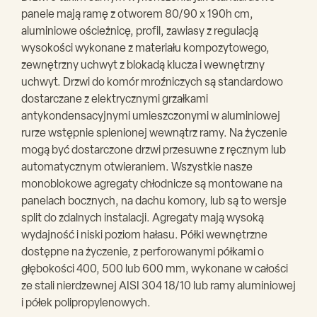
panele mają ramę z otworem 80/90 x 190h cm,
aluminiowe ościeżnicę, profil, zawiasy z regulacją
wysokości wykonane z materiału kompozytowego,
zewnętrzny uchwyt z blokadą klucza i wewnętrzny
uchwyt. Drzwi do komór mroźniczych są standardowo
dostarczane z elektrycznymi grzałkami
antykondensacyjnymi umieszczonymi w aluminiowej
rurze wstępnie spienionej wewnątrz ramy. Na życzenie
mogą być dostarczone drzwi przesuwne z ręcznym lub
automatycznym otwieraniem. Wszystkie nasze
monoblokowe agregaty chłodnicze są montowane na
panelach bocznych, na dachu komory, lub są to wersje
split do zdalnych instalacji. Agregaty mają wysoką
wydajność i niski poziom hałasu. Półki wewnętrzne
dostępne na życzenie, z perforowanymi półkami o
głębokości 400, 500 lub 600 mm, wykonane w całości
ze stali nierdzewnej AISI 304 18/10 lub ramy aluminiowej
i półek polipropylenowych.