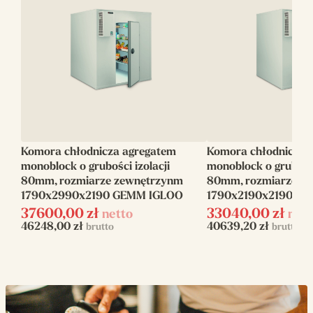
Wysokość (mm)
2190
Wymiary
1230x3630x2030
wewnętrzne (mm)
Zakres
0/+5
temperatur (C)
Moc elektryczna
1
Komora chłodnicza agregatem
Komora chłodnicza 
(kW)
monoblock o grubości izolacji
monoblock o grubości
80mm, rozmiarze zewnętrzynm
80mm, rozmiarze z
Zasilanie
elektryczne
1790x2990x2190 GEMM IGLOO
1790x2190x2190 G
37600,00
zł
33040,00
zł
netto
nett
Napięcie zasilania
230 V
46248,00
zł
40639,20
zł
brutto
brutto