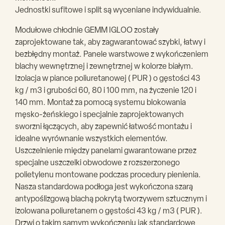
Jednostki sufitowe i split są wyceniane indywidualnie.
Modułowe chłodnie GEMM IGLOO zostały
zaprojektowane tak, aby zagwarantować szybki, łatwy i
bezbłędny montaż. Panele warstwowe z wykończeniem
blachy wewnętrznej i zewnętrznej w kolorze białym.
Izolacja w piance poliuretanowej ( PUR ) o gęstości 43
kg / m3 i grubości 60, 80 i 100 mm, na życzenie 120 i
140 mm. Montaż za pomocą systemu blokowania
męsko-żeńskiego i specjalnie zaprojektowanych
sworzni łączących, aby zapewnić łatwość montażu i
idealne wyrównanie wszystkich elementów.
Uszczelnienie między panelami gwarantowane przez
specjalne uszczelki obwodowe z rozszerzonego
polietylenu montowane podczas procedury pienienia.
Nasza standardowa podłoga jest wykończona szarą
antypoślizgową blachą pokrytą tworzywem sztucznym i
izolowana poliuretanem o gęstości 43 kg / m3 ( PUR ).
Drzwi o takim samym wykończeniu jak standardowe