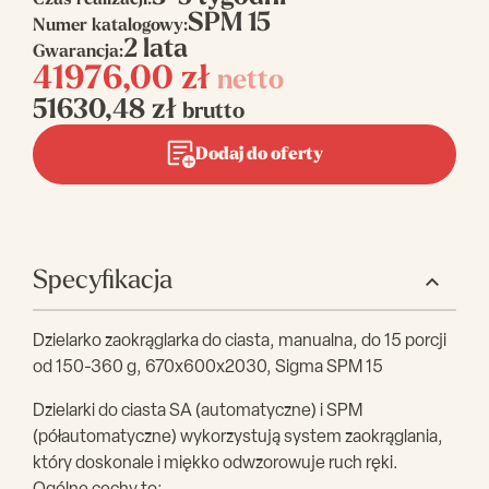
Czas realizacji:
SPM 15
Numer katalogowy:
2 lata
Gwarancja:
41976,00
zł
netto
51630,48
zł
brutto
Dodaj do oferty
Specyfikacja
Dzielarko zaokrąglarka do ciasta, manualna, do 15 porcji
od 150-360 g, 670x600x2030, Sigma SPM 15
Dzielarki do ciasta SA (automatyczne) i SPM
(półautomatyczne) wykorzystują system zaokrąglania,
który doskonale i miękko odwzorowuje ruch ręki.