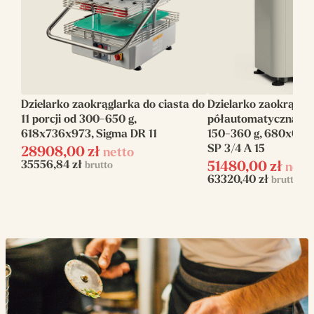
150-360
ciasta (g)
Ilość porcji ciasta
15
(szt)
Sterowanie
Manualne
Dzielarko zaokrąglarka do ciasta do
Dzielarko zaokrąglar
11 porcji od 300-650 g,
półautomatyczna, do 
Moc elektryczna
0.50
618x736x973, Sigma DR 11
150-360 g, 680x660
(kW)
SP 3/4 A 15
28908,00
zł
netto
35556,84
zł
brutto
51480,00
zł
nett
Zasilanie
elektryczne
63320,40
zł
brutto
Napięcie zasilania
230 V