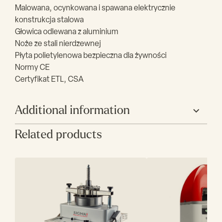
Malowana, ocynkowana i spawana elektrycznie
konstrukcja stalowa
Głowica odlewana z aluminium
Noże ze stali nierdzewnej
Płyta polietylenowa bezpieczna dla żywności
Normy CE
Certyfikat ETL, CSA
Additional information
Related products
Producent
Sigma
Szerokość (mm)
670
Głębokość (mm)
600
Wysokość (mm)
2030
Zakres wagi