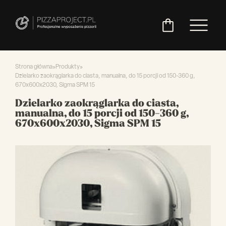
Strona główna
»
Produkty
»
Dzielarko zaokrąglarka do ciasta, manualna, do 15 porcji od 150-360 g,
670x600x2030, Sigma SPM 15
Włoskie
Miksery
Maszyny
Chłodnictwo
Akcesoria
Pozostały
Dzielarko zaokrąglarka do ciasta,
piece
do
do
do
asortyment
manualna, do 15 porcji od 150-360 g,
do
ciasta
ciasta
pizzy
670x600x2030, Sigma SPM 15
pizzy