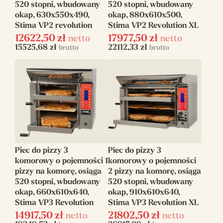
520 stopni, wbudowany
520 stopni, wbudowany
okap, 630x550x490,
okap, 880x610x500,
Stima VP2 revolution
Stima VP2 Revolution XL
12622,50
zł
17977,50
zł
netto
netto
15525,68
zł
22112,33
zł
brutto
brutto
Piec do pizzy 3
Piec do pizzy 3
komorowy o pojemności 1
komorowy o pojemności
pizzy na komorę, osiąga
2 pizzy na komorę, osiąga
520 stopni, wbudowany
520 stopni, wbudowany
okap, 660x610x640,
okap, 910x610x640,
Miksery do c
Stima VP3 Revolution
Stima VP3 Revolution XL
14917,50
zł
21802,50
zł
netto
netto
Oferujemy szeroką g