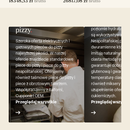
18348,53
zł
26817,08
zł
brutto
brutto
mikserów do ciasta o
klasycznych miesiarek
i 2 biegowych przez m
Włoskie piece do
spiralne do ciast o w
pizzy
.
poziomie hydratacji ta
są wykorzystywane do
Szeroka oferta elektrycznych i
Neapolitańskiej po m
gazowych pieców do pizzy
dwuramienne które ś
najwyższej jakości. W naszej
imitują naturalny ruch
ofercie znajdziecie standardowe
ciasta metodą ręczną
piece do pizzy i piece do pizzy
gwarantuje dobrą str
neapolitańskiej. Oferujemy
glutenową i gwarantuj
również taśmowe piece do pizzy i
temperaturę ciasta. 
piece z obrotowym talerzem.
również miksery plan
Współpracujemy z Italforni,
uzupełnienie oferty 
Cuppone i OEM.
cukierniczych.
Przeglądaj wszystkie
Przeglądaj wszystki