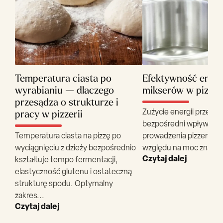
Temperatura ciasta po
Efektywność ener
wyrabianiu — dlaczego
mikserów w pizzer
przesądza o strukturze i
Zużycie energii przez 
pracy w pizzerii
bezpośredni wpływ na 
Temperatura ciasta na pizzę po
prowadzenia pizzerii – n
wyciągnięciu z dzieży bezpośrednio
względu na moc znamio
Czytaj dalej
kształtuje tempo fermentacji,
elastyczność glutenu i ostateczną
strukturę spodu. Optymalny
zakres...
Czytaj dalej