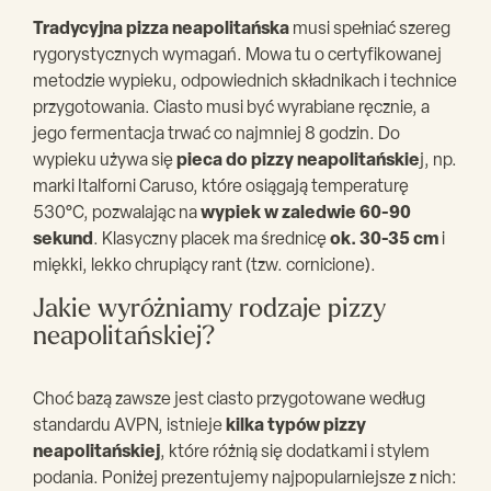
Tradycyjna pizza neapolitańska
musi spełniać szereg
rygorystycznych wymagań. Mowa tu o certyfikowanej
metodzie wypieku, odpowiednich składnikach i technice
przygotowania. Ciasto musi być wyrabiane ręcznie, a
jego fermentacja trwać co najmniej 8 godzin. Do
wypieku używa się
pieca do pizzy neapolitańskie
j, np.
marki Italforni Caruso, które osiągają temperaturę
530°C, pozwalając na
wypiek w zaledwie 60-90
sekund
. Klasyczny placek ma średnicę
ok. 30-35 cm
i
miękki, lekko chrupiący rant (tzw. cornicione).
Jakie wyróżniamy rodzaje pizzy
neapolitańskiej?
Choć bazą zawsze jest ciasto przygotowane według
standardu AVPN, istnieje
kilka typów pizzy
neapolitańskiej
, które różnią się dodatkami i stylem
podania. Poniżej prezentujemy najpopularniejsze z nich: