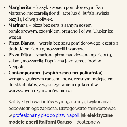
Margherita
– klasyk z sosem pomidorowym San
Marzano, mozzarellą fior di latte lub di bufala, świeżą
bazylią i oliwą z oliwek.
Marinara
– pizza bez sera, z samym sosem
pomidorowym, czosnkiem, oregano i oliwą. Ulubienica
wegan.
Pizza Bianca
– wersja bez sosu pomidorowego, często z
dodatkiem ricotty, mozzarelli i warzyw.
Pizza fritta
– smażona pizza, nadziewana np. ricottą,
salami, mozzarellą. Popularna jako street food w
Neapolu.
Contemporanea (współczesna neapolitańska)
–
wersja z grubszym rantem i nowoczesnym podejściem
do składników, z wykorzystaniem np. kremów
warzywnych czy owoców morza.
Każdy z tych wariantów wymaga precyzji wykonania i
odpowiedniego zaplecza. Dlatego warto zainwestować
w
profesjonalny piec do pizzy Napoli
, jak
elektryczne
modele z serii Italforni Caruso
– dostępne w