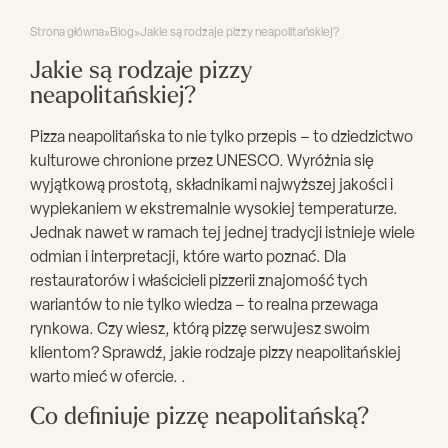
Strona główna
»
Blog
»
Jakie są rodzaje pizzy neapolitańskiej?
Jakie są rodzaje pizzy
neapolitańskiej?
Pizza neapolitańska to nie tylko przepis – to dziedzictwo
kulturowe chronione przez UNESCO. Wyróżnia się
wyjątkową prostotą, składnikami najwyższej jakości i
wypiekaniem w ekstremalnie wysokiej temperaturze.
Jednak nawet w ramach tej jednej tradycji istnieje wiele
odmian i interpretacji, które warto poznać. Dla
restauratorów i właścicieli pizzerii znajomość tych
wariantów to nie tylko wiedza – to realna przewaga
rynkowa. Czy wiesz, którą pizzę serwujesz swoim
klientom? Sprawdź, jakie rodzaje pizzy neapolitańskiej
warto mieć w ofercie. .
Co definiuje pizzę neapolitańską?